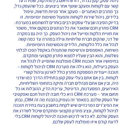
ניהול עסק, קטן כגדול, דורש תיאום בין מחלקות, שמירה על
קשר עם לקוחות ומעקב שוטף אחר ביצועים. ככל שהעסק גדל,
כך מתרבים האתגרים – מעקב אחר פניות חדשות, טיפול
בלידים, ניהול שירות לקוחות ותפעול משימות יומיומיות. זו
בדיוק הסיבה שבעלי עסקים רבים בוחרים להשתמש במערכת-
CRM פתרון חכם שמאגד את כל הנתונים במקום אחד, משפר
את חוויית הלקוח ומייעל את ניהול העסק. כך היה גם במקרה
של דני, שהקים חברת שליחויות וגילה במהרה עד כמה קשה
לנהל את כלל הלקוחות, הלידים והמשימות היומיומיות.
השיחות, האסמסים והרשימות שהתנהלו באקסל הפכו לבלתי
נשלטות, והוא הבין שעליו למצוא פתרון מקצועי ומתקדם.
בחיפושיו אחר תוכנות CRM מומלצות שתסייע לו לנהל את
העסק ביעילות, הוא גילה את מערכת CRM לניהול לקוחות –
תוכנה ייעודית המספקת
פתרון כולל
לארגון וניהול קשרי
לקוחות. בין אם אתם בעלי עסק קטן בתחילת הדרך כמו שדני
היה, ובין אם אתם מנהלים חברה ותיקה בתחומי השליחויות,
האירועים, המסעדנות, הדיגיטל, עריכת הדין, ההובלות או כל
תחום אחר – מערכת CRM היא כלי חובה לניהול חכם ואפקטיבי
של העסק שלכם. במאמר זה נעמיק בהבנת מה זה CRM, נבחן
את הפיצ'רים המרכזיים שיש לקחת בחשבון בעת בחירת תוכנה
לניהול לקוחות, ונציג פתרון מקצועי ומתקדם שיכול לשדרג את
העסק שלכם. לא כדאי לרכוש תוכנה לניהול לקוחות CRM בלי
לדעת קודם איזו מומלצת לעסק שלכם.