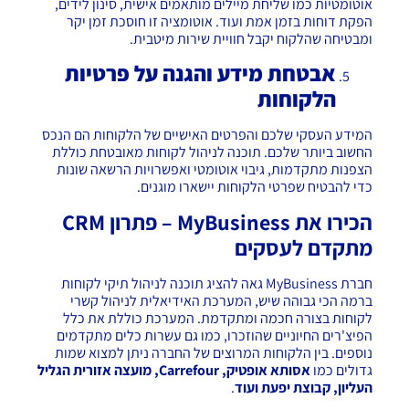
אוטומטיות כמו שליחת מיילים מותאמים אישית, סינון לידים,
הפקת דוחות בזמן אמת ועוד. אוטומציה זו חוסכת זמן יקר
ומבטיחה שהלקוח יקבל חוויית שירות מיטבית.
אבטחת מידע והגנה על פרטיות
הלקוחות
המידע העסקי שלכם והפרטים האישיים של הלקוחות הם הנכס
החשוב ביותר שלכם. תוכנה לניהול לקוחות מאובטחת כוללת
הצפנות מתקדמות, גיבוי אוטומטי ואפשרויות הרשאה שונות
כדי להבטיח שפרטי הלקוחות יישארו מוגנים.
הכירו את
MyBusiness
– פתרון
CRM
מתקדם לעסקים
חברת MyBusiness גאה להציג תוכנה לניהול תיקי לקוחות
ברמה הכי גבוהה שיש, המערכת האידיאלית לניהול קשרי
לקוחות בצורה חכמה ומתקדמת. המערכת כוללת את כלל
הפיצ'רים החיוניים שהוזכרו, כמו גם עשרות כלים מתקדמים
נוספים. בין הלקוחות המרוצים של החברה ניתן למצוא שמות
גדולים כמו
אסותא אופטיק,
Carrefour
, מועצה אזורית הגליל
העליון, קבוצת יפעת
ועוד
.