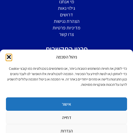
מי אנחנו
גילוי נאות
דרושים
הצהרת נגישות
מדיניות פרטיות
צרו קשר
פרטי התקשרות
ניהול הסכמה
הירקון 5 א' בני ברק
כדי לספק את חוויות המשתמש הטובות ביותר, אנו משתמשים בטכנולוגיות כמו קובצי Cookie
כדי לאחסן ו/או לגשת למידע על המכשיר. הסכמה לטכנולוגיות אלו תאפשר לנו לעבד נתונים
כגון התנהגות גלישה או מזהים ייחודיים באתר זה. אי הסכמה או ביטול הסכמה עלולים להשפיע
077-6049599
לרעה על תכונות ופונקציות מסוימות.
support@mybusiness-crm.com
אישור
דחייה
© כל הזכויות שמורות ל- 2026 MyBusiness -CRM
הגדרות