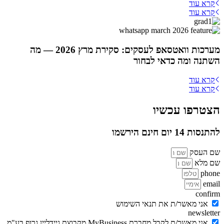
קרא עוד
קרא עוד
מערכות וואטסאפ לעסקים: סקירת מרץ 2026 — מה
השתנה ומה כדאי לבחור
קרא עוד
קרא עוד
הצטרפו עכשיו
להתנסות 14 יום חינם הירשמו
שם העסק
שם מלא
phone
email
confirm
אני מאשר/ת את תנאי השימוש
newsletter
אני מאשר/ת לקבל מחברת MyBusiness מקבוצת גיידליין גרופ בע"מ,