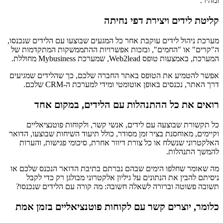
ומהיר.
קליטת לידים ויצירת דפי נחיתה
מערכת ניהול לידים עוקבת אחר כל המגעים שבוצעו עם הלידים שנכנסו,
ה"קרים" או "החמים", ובזכות אפשרויות ההתממשקות המתקדמות של
המערכת, באמצעות טופס Web2lead, שמערכת Mybusiness מחוללת.
אפשר להטמיע את הטופס באתר החברה שלכם, כך שהלידים שמגיעים
דרך האתר, נכנסים באופן אוטומטי ומידי למערכת ה-CRM שלכם.
רואים את כל ההתנהלות עם הלידים, במקום אחד
כל תקשורת שבוצעה עם לידים, אנשי קשר, ולקוחות פוטנציאליים
וקיימים, מאוחסנת בציר זמן מסודר, כולל תיעוד השיחות שבוצעו, הדואר
האלקטרוני שנשלח או כל צורת דיוור אחרת, סיכומי פגישות, והערות
להמשך התנהלות.
מה שאומר שחלפו הימים שבהם נברתם בתיבת הדואר הנכנס שלכם או
ניסיתם להבין את הנתונים על גיליון אלקטרוני מבולגן רק כדי לקבל
תשובה פשוטה וברורה לשאלה חשובה: מה קורה עם הלידים שנכנסו?
כלומר, יוצרים קשר עם לקוחות פוטנציאליים בזמן אמת