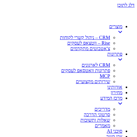
דלג לתוכן
מוצרים
CRM – ניהול קשרי לקוחות
Rise – ווטצאפ לעסקים
צ'אטבוטים מתקדמים
פתרונות
CRM לארגונים
פתרונות וואטסאפ לעסקים
MCP
שירותים מקצועיים
אודותינו
מחירון
מרכז המידע
מדריכים
סרטוני הדרכה
שאלות ותשובות
מאמרים
סוכני AI
צרו קשר