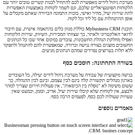
מערכת ניהול לידים מאפשרת לכם להתחיל לבנות קשרים טובים יותר עם
הלקוחות הפוטנציאליים שלכם, וגם לשמר לקוחות באמצעות האפשרות
לתת שירות יעיל, מהיר ואישי, בזכות התמונה הברורה שאתם מקבלים על
אופן ההתנהלות עם כל ליד וכל לקוח.
תוכנת Mybusiness CRM כוללת מגוון כלים בהתאמה אישית, עם חיבור
לדואר האלקטרוני ולאתר, כך שצוותי המכירות, השיווק, שירות הלקוחות
ואפילו מחלקת הנהלת החשבונות, עובדים במקום אחד שבו כל הנתונים
החשובים מוצגים בצורה נגישה וברורה, שמאפשרת להם להתנהל ולתפקד
ללא תלות בערוצים נפרדים שמהם הנתונים מגיעים.
בשורה התחתונה: חוסכים כסף
בגישה מקצועית של עבודה על מערכת ניהול לידים יעילה, כל העובדים
בארגון מנהלים תקשורת קלה בינם לבין עצמם, ובינם לבין ההנהלה, כך
ששום משימה לא "נופלת בין הכיסאות", אין פעולות חירום שצריך למהר
ולבצע, אין לקוחות שלא קיבלו שירות יעיל, אדיב, ובזמן, וכמעט שאין
טעויות שעולות לכם כסף, לפעמים הרבה כסף.
מאמרים נוספים