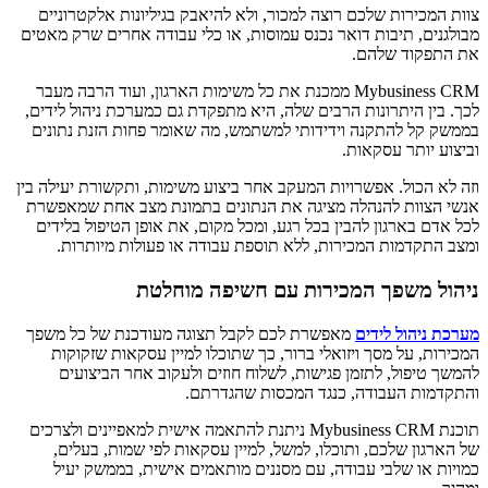
צוות המכירות שלכם רוצה למכור, ולא להיאבק בגיליונות אלקטרוניים
מבולגנים, תיבות דואר נכנס עמוסות, או כלי עבודה אחרים שרק מאטים
את התפקוד שלהם.
Mybusiness CRM ממכנת את כל משימות הארגון, ועוד הרבה מעבר
לכך. בין היתרונות הרבים שלה, היא מתפקדת גם כמערכת ניהול לידים,
בממשק קל להתקנה וידידותי למשתמש, מה שאומר פחות הזנת נתונים
וביצוע יותר עסקאות.
וזה לא הכול. אפשרויות המעקב אחר ביצוע משימות, ותקשורת יעילה בין
אנשי הצוות להנהלה מציגה את הנתונים בתמונת מצב אחת שמאפשרת
לכל אדם בארגון להבין בכל רגע, ומכל מקום, את אופן הטיפול בלידים
ומצב התקדמות המכירות, ללא תוספת עבודה או פעולות מיותרות.
ניהול משפך המכירות עם חשיפה מוחלטת
מערכת ניהול לידים
מאפשרת לכם לקבל תצוגה מעודכנת של כל משפך
המכירות, על מסך ויזואלי ברור, כך שתוכלו למיין עסקאות שזקוקות
להמשך טיפול, לתזמן פגישות, לשלוח חוזים ולעקוב אחר הביצועים
והתקדמות העבודה, כנגד המכסות שהגדרתם.
תוכנת Mybusiness CRM ניתנת להתאמה אישית למאפיינים ולצרכים
של הארגון שלכם, ותוכלו, למשל, למיין עסקאות לפי שמות, בעלים,
כמויות או שלבי עבודה, עם מסננים מותאמים אישית, בממשק יעיל