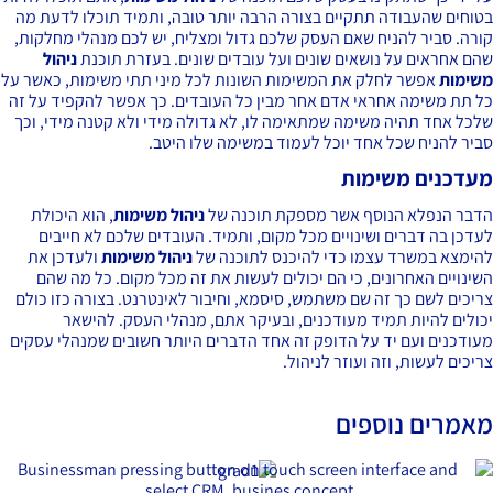
וחים שהעבודה תתקיים בצורה הרבה יותר טובה, ותמיד תוכלו לדעת מה
רה. סביר להניח שאם העסק שלכם גדול ומצליח, יש לכם מנהלי מחלקות,
ם אחראים על נושאים שונים ועל עובדים שונים. בעזרת תוכנת
ניהול
ימות
אפשר לחלק את המשימות השונות לכל מיני תתי משימות, כאשר על
 תת משימה אחראי אדם אחר מבין כל העובדים. כך אפשר להקפיד על זה
כל אחד תהיה משימה שמתאימה לו, לא גדולה מידי ולא קטנה מידי, וכך
יר להניח שכל אחד יוכל לעמוד במשימה שלו היטב.
דכנים משימות
בר הנפלא הנוסף אשר מספקת תוכנה של
ניהול משימות
, הוא היכולת
דכן בה דברים ושינויים מכל מקום, ותמיד. העובדים שלכם לא חייבים
ימצא במשרד עצמו כדי להיכנס לתוכנה של
ניהול משימות
ולעדכן את
ינויים האחרונים, כי הם יכולים לעשות את זה מכל מקום. כל מה שהם
יכים לשם כך זה שם משתמש, סיסמא, וחיבור לאינטרנט. בצורה כזו כולם
ולים להיות תמיד מעודכנים, ובעיקר אתם, מנהלי העסק. להישאר
ודכנים ועם יד על הדופק זה אחד הדברים היותר חשובים שמנהלי עסקים
יכים לעשות, וזה ועוזר לניהול.
אמרים נוספים