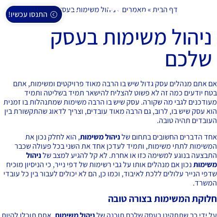
דף הבית
»
מאמרים
»
ניהול משימות בעסק שלכם
התנסו עכשיו!
ניהול משימות בעסק
שלכם
 אתם מנהלים עסק גדול שיש בו הרבה מאוד פרויקטים ומשימות, אתם
ח יודעים כמה זה לא פשוט להצליח להישאר תמיד בשליטה ותמיד
ודכנים לגבי מה שקורה. עסק שיש בו הרבה משימות שמתנהלות בו זמנית
א עסק שיש בו, לרוב, גם הרבה מאוד עובדים, וצריך לדאוג שהתקשורת בין
ובדים תהיה טובה.
ד הדברים החשובים בתחום של
ניהול משימות
, הוא לחלק נכון את
שימות לתתי משימות, ותמיד לעדכן אחד את השני בכל פעולה שכבר
בצעה בנוגע למשימה כזו או אחרת. לא קל להגיע למצב של
ניהול
ימות
נכון אם מנהלים אותו על גבי רשימות של דפי נייר, כי הניסיון מוכיח
פי הנייר עלולים ללכת לאיבוד, וכמו כן, הם לא יכולים לעבור בין כל עובדי
שרד.
וקת המשימות בצורה טובה
 ידי כך שתתקינו בעסק שלכם תוכנה של
ניהול משימות
, אתם תוכלו להיות