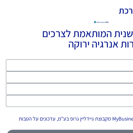
landingleadGr
רכת
 CRM חדשנית המותאמת לצרכים
ות אנרגיה ירוקה
אני מאשר/ת לקבל מחברת MyBusiness מקבוצת גיידליין גרופ בע"מ, עדכונים על הטבות