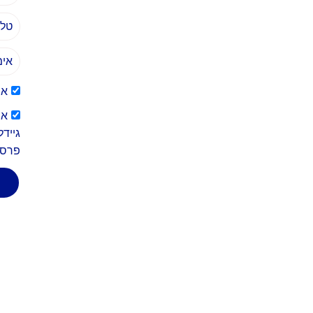
אנ
גיידל
פרסו