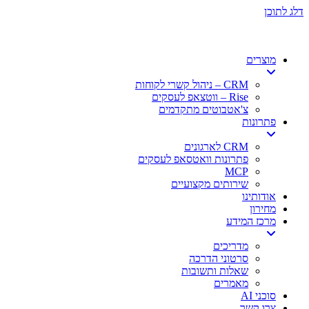
תחילתו
דלג לתוכן
של
דף
אינטרנט,
מוצרים
לחץ
אנטר
CRM – ניהול קשרי לקוחות
כדי
Rise – ווטצאפ לעסקים
לעבור
צ'אטבוטים מתקדמים
לאזור
פתרונות
תוכן
מרכזי
CRM לארגונים
פתרונות וואטסאפ לעסקים
MCP
שירותים מקצועיים
אודותינו
מחירון
מרכז המידע
מדריכים
סרטוני הדרכה
שאלות ותשובות
מאמרים
סוכני AI
צרו קשר