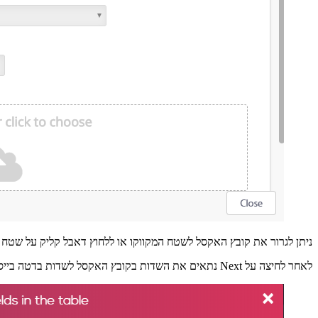
ניתן לגרור את קובץ האקסל לשטח המקווקו או ללחוץ דאבל קליק על שטח 
לאחר לחיצה על Next נתאים את השדות בקובץ האקסל לשדות בדטה בייס. במידה ומדובר בשדה מסוג pointer נבחר גם את הערך בשדה לפיו נרצה לעדכן את ה-pointer, בד"כ יהיה שדה Name.