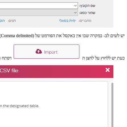
יש לשים לב- במקרה שבו אין באקסל את הפורמט של CSV UTF-8 (Comma delimited) , יש לשמור כ- CSV Comma delimited ולהמיר ל-UTF8 (הסבר בהמשך, תחת הכותרת- תמיכה בעברית)
כעת יש ללחוץ על לחצן ה
ויפתח ה