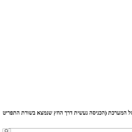
 לעשות זאת יש להיכנס לסביבת הפיתוח של המערכת (הכניסה נעשית דרך החץ שנמצא בשורת התפריט