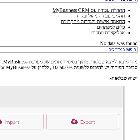
התחלת עבודה עם MyBusiness CRM
תהליכי עבודה ניהול ובקרה
התאמה אישית והגדרות מתקדמות
כלים למפתחים
אפליקציות נוספות
No data was found
נית
סביבת הפיתוח יש להיכנס ללשונית Databases , ללחוץ על DB for MyBusiness ולהיכנס ללשונית Tables. כעת יש לבחור את הטבלה שאותה נרצה לייצא או לייבא (ע"י לחיצה על לחצן העריכה Edit).
ייצוא טבלאות-