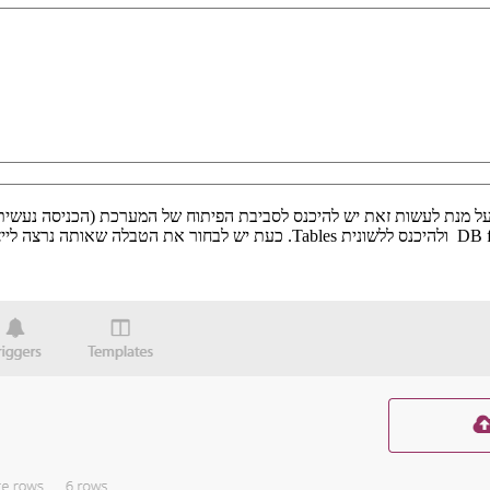
ן לייבא ולייצא טבלאות מתוך בסיסי הנתונים של מערכת MyBusiness. על מנת לעשות זאת יש להיכנס לסביבת