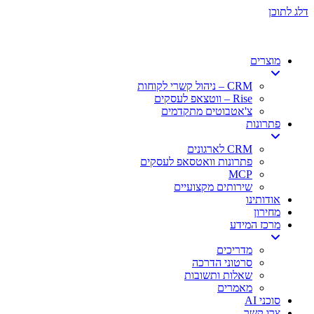
דלג לתוכן
מוצרים
CRM – ניהול קשרי לקוחות
Rise – ווטצאפ לעסקים
צ'אטבוטים מתקדמים
פתרונות
CRM לארגונים
פתרונות וואטסאפ לעסקים
MCP
שירותים מקצועיים
אודותינו
מחירון
מרכז המידע
מדריכים
סרטוני הדרכה
שאלות ותשובות
מאמרים
סוכני AI
צרו קשר