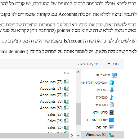
בכדי לייבא טבלה ולהכניסה לבסיס הנתונים של המערכת, יש קודם כל להכין אותה בקובץ אקסל (כקובץ csv). על הטבלה להכיל את השדות (העמודות) ה
לדוגמה: נרצה למלא את הטבלה Accounts עם לקוחות ששמורים לנו בקובץ אקסל במחשב.
בכדי לעשות זאת, נכין את קובץ האקסל עם העמודות הרצויות שקיימות בטבלת Accounts שנרצה להכניס ל
כאשר נרצה למלא שדה שהוא מסוג pointer (להרחבה ניתן לקרוא על סוגי שדות
יש לשים לב לעדכן את שדה IsAccount בקובץ שהוא שדה מסוג צ'ק בוקס. ערך של True משמעו שמדובר בלקוח, ערך של False משמעו שמדובר בליד.
לאחר שהטבלה מלאה, יש לשמור אותה על המחשב כקובץ CSV UTF-8 (Comma delimited)