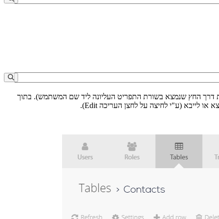
 הפיתוח של המערכת (הכניסה נעשית דרך החץ שנמצא בשורת התפריט העליונה ליד שם המשתמש). בתוך