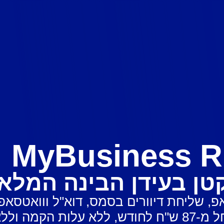
MyBusiness R
קטן בעידן הבינה המלא
ול שיחות וואטסאפ, שליחת דיוורים בסמס, דוא"ל ו
לא התחייבות.