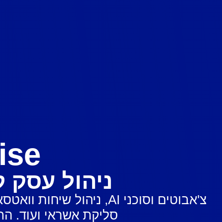
ise
ניהול עסק 
צ'אבוטים וסוכני AI, ניה
סליקת אשראי ועוד. החל מ-87 ש"ח לחודש, ללא עלות הקמה ול