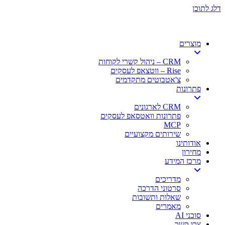
תחילתו
דלג לתוכן
של
דף
אינטרנט,
מוצרים
לחץ
אנטר
CRM – ניהול קשרי לקוחות
כדי
Rise – ווטצאפ לעסקים
לעבור
צ'אטבוטים מתקדמים
לאזור
פתרונות
תוכן
מרכזי
CRM לארגונים
פתרונות וואטסאפ לעסקים
MCP
שירותים מקצועיים
אודותינו
מחירון
מרכז המידע
מדריכים
סרטוני הדרכה
שאלות ותשובות
מאמרים
סוכני AI
צרו קשר