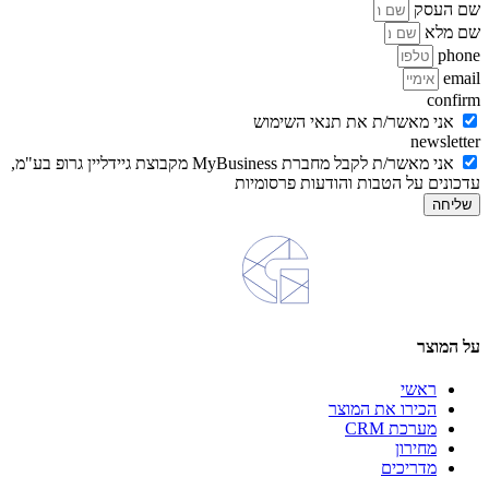
שם העסק
שם מלא
phone
email
confirm
אני מאשר/ת את תנאי השימוש
newsletter
אני מאשר/ת לקבל מחברת MyBusiness מקבוצת גיידליין גרופ בע"מ,
עדכונים על הטבות והודעות פרסומיות
שליחה
על המוצר
ראשי
הכירו את המוצר
מערכת CRM
מחירון
מדריכים