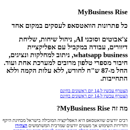
MyBusiness Rise
כל פתרונות הוואטסאפ לעסקים במקום אחד
צ'אבוטים וסוכני AI, ניהול שיחות, שליחת
דיוורים, עבודה במקביל עם אפליקציית
whatsapp business, ניתוב למחלקות ונציגים,
חיבור מספרי טלפון מרובים למערכת אחת ועוד.
החל מ-87 ש"ח לחודש, ללא עלות הקמה וללא
התחייבות.
הצטרף עכשיו ל-14 יום ראשונים בחינם
הצטרף עכשיו ל-14 יום ראשונים בחינם
מה זה MyBusiness Rise?
רבים יודעים שוואטסאפ היא האפליקציה המובילה בישראל מבחינת היקף
ותדירות השימוש אך מעטים יודעים שמרבית המשתמשים
הצהירו