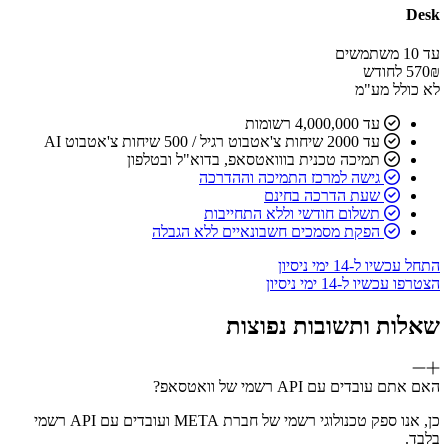
Desk
עד 10 משתמשים
₪ לחודש
570
לא כולל מע"מ
עד 4,000,000 רשומות
עד 2000 שיחות צ'אטבוט רגיל / 500 שיחות צ'אטבוט AI
תמיכה טכנית בווואטסאפ, בדוא"ל ובטלפון
גישה למרכז התמיכה וההדרכה
שעת הדרכה בחינם
תשלום חודשי וללא התחייבות
הפקת מסמכים חשבונאיים ללא הגבלה
התחל עכשיו ל-14 ימי ניסיון
הצטרפו עכשיו ל-14 ימי ניסיון
שאלות ותשובות נפוצות
האם אתם עובדים עם API רשמי של וואטסאפ?
כן, אנו ספק טכנולוגי רשמי של חברת META ועובדים עם API רשמי
בלבד.