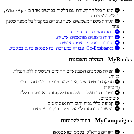
תיעוד כלל התקשורת עם הלקוח בכרטיס אחד ב- WhatsApp,
דוא"ל וצ'אטבוט.
הגדרת מספר משמשים אשר עובדים במקביל על מספר טלפון
אחד.
ניתוח זמני תגובה והמתנה.
דוחות ביצועים מותאמים אישית.
תבניות מענה מותאמות אישית.
Co-Exsistance: עבודה במערכת ובוואטסאפ ביזנס במקביל.
MyBooks - הנהלת חשבונות
הפקת מסמכים חשבונאיים חתומים דיגיטלית ללא הגבלת
כמות.
סליקת כרטיסי אשראי וביצוע חיובים רגילים ומחזוריים
(ריטיינר).
יצירת דפי תשלום ושליחתם ללקוחות באמצעות כללים
אוטומטיים.
קביעת כללי גביה ותזכורות אוטומטים.
דאשבורד ודוחות לניהול, ניטור ובקרה פיננסית.
MyCampaigns - דיוור ללקוחות
דיוורים בדוא"ל, בסמס ובוואטסאפ.