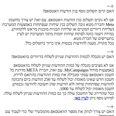
האם קיים תשלום נוסף בגין הודעות וואטסאפ?
אנו לא גובים תשלום בגין הודעות וואטסאפ. עם זאת יש צורך בחשבון
Meta וחברת מטא גובה תשלום בגין שיחות שנפתחות באמצעות המערכת
(שליחת דיוורים המוניים או שליחת תבניות מוכנות מראש ללקוחות).
במידה וישנה כוונה לפתוח שיחות יזומות מתוך המערכת יש לעיין
בתעריפים של חברת מטא.
בכל מקרה, מענה להודעות נכנסות אינו כרוך בתשלום כלל.
האם יש מגבלה לכמות ההודעות שניתן לשלוח בדיוורים בוואטסאפ?
אנו לא מציבים מגבלה על כמות ההודעות שניתן לשלוח בוואטסאפ
באמצעות מודול MyCampaigns. עם זאת, חברת META מדרגת כל
חשבון וואטסאפ עסקי ומגבילה את כמות ההודעות בהתאם לדירוג.
חשבון חדש שאינו מאומת יכול לשלוח עד 250 הודעות ביום (הכוונה
להודעות שפותחות שיחה ולא הודעות שהן תשובה להודעה נכנסת).
חשבון מאומת יכול לשלוח עד 1000.
ככל שהדירוג של החשבון עולה כך גם כמות ההודעות שניתן לשלוח עולה.
למידע נוסף ניתן
לעיין כאן
.
האם יש צורך לנתק את מספר הוואטסאפ מהמכשיר שלי כדי לעבוד עם