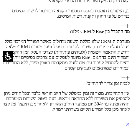
האם ניתן להפיק חשבוניות עם מספרי הקצאה?
כן, המערכת תומכת בהפקת מספרי הקצאה ובחיבור לרשות המיסים
כנדרש על פי החוק ותקנות רשות המיסים.
מה ההבדל בין Rise ל-CRM מלא?
מערכת ה-CRM שלנו כוללת תשעה מודולים כאשר המודול המרכזי כולל
ניהול תהליכי מכירות, שירות לקוחות, תפעול ועוד. מערכת CRM מלאה
דורשת התאמה יישומית (ולעיתים פיתוחית) לצרכי העסק וזמן ההקמה
והמחיר הינם בהתאם. Rise מיועד לעסקים עם צרכים בסיסיים יותר אשר
רוצים להתחיל לעבוד עם טכנולוגיה מתקדמת באופן מיידי, ללא התחייבות
ובמחירים שמותאמים לעסקים קטנים.
לכמה זמן צריך להתחייב?
אין התחייבות. מוצר זה זמין במסלול של חיוב חודשי בלבד ובכל חודש ניתן
להפסיק את השירות ללא התראה מראש. בעת ביטול השירות המערכת
תהיה זמינה עד ל-30 יום ממועד החיוב האחרון ולאחר מכן תינעל. זמן קצר
לאחר מכן כלל המידע הקיים בשרתינו יימחק.