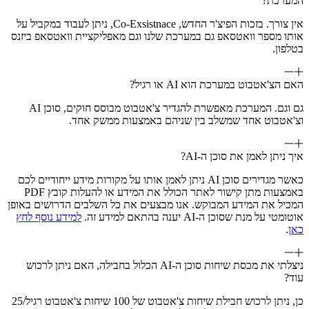
המערכת?
אין צורך. בזכות הפיצ'ר החדש, Co-Exsistnace, ניתן לעבוד במקביל על
אותו מספר וואטסאפ גם במערכת שלנו וגם מאפליקציית וואטסאפ ביזנס
בטלפון.
האם הצ'אטבוט במערכת הוא AI או רגיל?
גם וגם. המערכת מאפשרת להגדיר צ'אטבוט מבוסס חוקים, סוכן AI
וצ'אטבוט אחד שמשלב בין שניהם באמצעות ממשק אחד.
איך ניתן לאמן את סוכן ה-AI?
כאשר מגדירים סוכן AI ניתן לאמן אותו על מקורות מידע ייחודיים לכם
באמצעות מתן קישור לאתר הכולל את המידע או להעלות קובץ PDF
המכיל את המידע המבוקש. אנו מבצעים את כל השלבים הדרושים באופן
אוטומטי על מנת שסוכן ה-AI יענה בהתאם למידע זה.
למידע נוסף לחץ
כאן
.
ניצלתי את מכסת שיחות סוכן ה-AI הכלול בחבילה, האם ניתן לרכוש
עוד?
כן, ניתן לרכוש חבילת שיחות צ'אטבוט של 100 שיחות צ'אטבוט רגיל/25