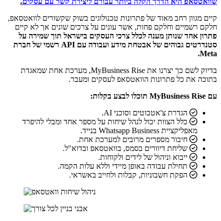
שוואטסאפ היא הדרך הקלה ביותר עבורם ליצירת קשר עם עסקים
.
קיים מגוון רחב מאוד של פתרונות טכנולוגים בשוק שקשורים לוואטסאפ,
חלקם רשמיים וחלקם פחות, אשר עונים על צרכים שונים אך לא קיים
פתרון אחד שנותן מענה לכלל צרכי העסקים בישראל תוך שמירה על
סטנדרטים גבוהים של אבטחת מידע ועבודה עם API רשמי של חברת
Meta.
בדיוק לשם כך יצרנו את MyBusiness Rise, מערכת אחת שמאגדת
בתוכה את כל פתרונות הוואטסאפ לעסקים ומעבר.
עם MyBusiness Rise תוכלו לבצע בקלות:
הגדרת צ'אטבוטים וסוכני AI.
כלל הצוות יכול לנהל שיחות על מספר אחד ומבלי להיפרד
מאפליקציית Whatsapp Business בנייד.
חיבור מספרים מרובים למערכת אחת.
שליחת דיוורים בסמס, בוואטסאפ ובדוא"ל.
ייבוא וניהול של לידים ולקוחות.
תחילת עבודה באופן מיידי וללא עלות הקמה.
הפקת חשבוניות, קבלות ולחייב באשראי.