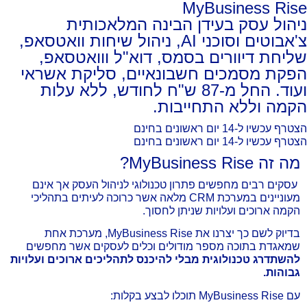
MyBusiness Rise
ניהול עסק בעידן הבינה המלאכותית
צ'אבוטים וסוכני AI, ניהול שיחות וואטסאפ,
שליחת דיוורים בסמס, דוא"ל ווואטסאפ,
הפקת מסמכים חשבונאיים, סליקת אשראי
ועוד. החל מ-87 ש"ח לחודש, ללא עלות
הקמה וללא התחייבות.
הצטרף עכשיו ל-14 יום ראשונים בחינם
הצטרף עכשיו ל-14 יום ראשונים בחינם
מה זה MyBusiness Rise?
עסקים רבים מחפשים פתרון טכנולוגי לניהול העסק אך אינם
מעוניינים במערכת CRM מלאה אשר כרוכה לעיתים בתהליכי
הקמה ארוכים ועלויות שניתן לחסוך.
בדיוק לשם כך יצרנו את MyBusiness Rise, מערכת אחת
שמאגדת בתוכה מספר מודולים וכלים לעסקים אשר מחפשים
להשתדרג טכנולוגית מבלי להיכנס לתהליכים ארוכים ועלויות
גבוהות.
עם MyBusiness Rise תוכלו לבצע בקלות: