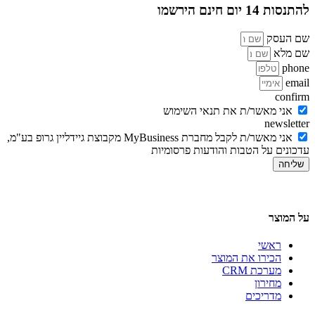
להתנסות 14 יום חינם הירשמו
שם העסק
שם מלא
phone
email
confirm
אני מאשר/ת את תנאי השימוש
newsletter
אני מאשר/ת לקבל מחברת MyBusiness מקבוצת גיידליין גרופ בע"מ,
עדכונים על הטבות והודעות פרסומיות
שליחה
על המוצר
ראשי
הכירו את המוצר
מערכת CRM
מחירון
מדריכים