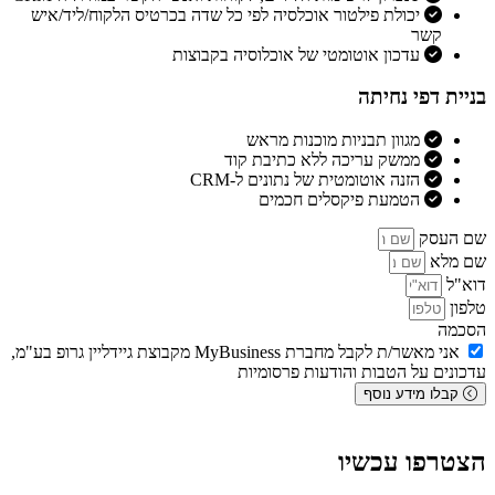
יכולת פילטור אוכלסיה לפי כל שדה בכרטיס הלקוח/ליד/איש
קשר
עדכון אוטומטי של אוכלוסיה בקבוצות
בניית דפי נחיתה
מגוון תבניות מוכנות מראש
ממשק עריכה ללא כתיבת קוד
הזנה אוטומטית של נתונים ל-CRM
הטמעת פיקסלים חכמים
שם העסק
שם מלא
דוא"ל
טלפון
הסכמה
אני מאשר/ת לקבל מחברת MyBusiness מקבוצת גיידליין גרופ בע"מ,
עדכונים על הטבות והודעות פרסומיות
קבלו מידע נוסף
הצטרפו עכשיו