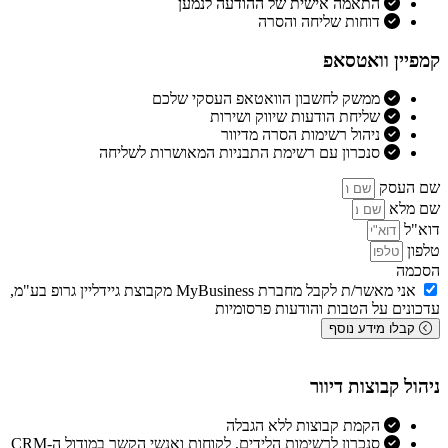
התאמה אישית של ההודעה לנמען
דוחות שליחה והסרה
קמפיין וואטסאפ
ממשק לחשבון הוואטאפ העסקי שלכם
שליחת הודעות שיווק ושירות
ניהול רשימות הסרה מדיוור
סנכרון עם רשימת התבניות המאושרות לשליחה
שם העסק
שם מלא
דוא"ל
טלפון
הסכמה
אני מאשר/ת לקבל מחברת MyBusiness מקבוצת גיידליין גרופ בע"מ,
עדכונים על הטבות והודעות פרסומיות
קבלו מידע נוסף
ניהול קבוצות דיוור
הקמת קבוצות ללא הגבלה
סנכרון לרשימות הלידים, לקוחות ואנשי הקשר במודול ה-CRM