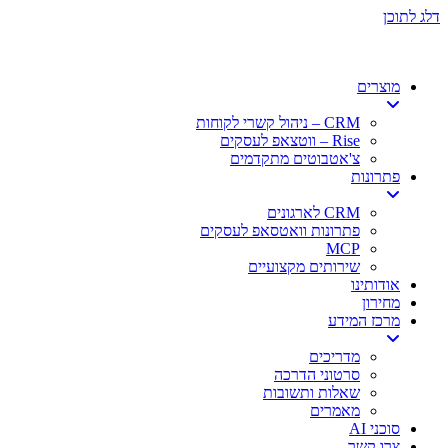
דלג לתוכן
מוצרים
CRM – ניהול קשרי לקוחות
Rise – ווטצאפ לעסקים
צ'אטבוטים מתקדמים
פתרונות
CRM לארגונים
פתרונות וואטסאפ לעסקים
MCP
שירותים מקצועיים
אודותינו
מחירון
מרכז המידע
מדריכים
סרטוני הדרכה
שאלות ותשובות
מאמרים
סוכני AI
צרו קשר