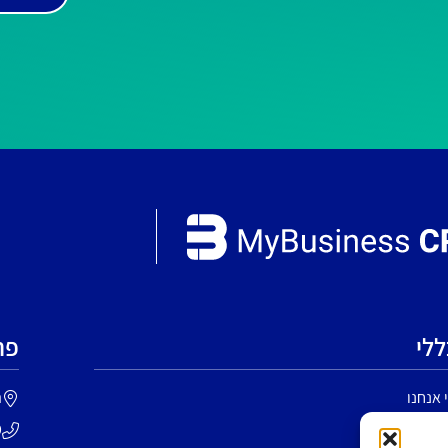
ללי
פר
 אנחנו
הי
לוי נאות
9