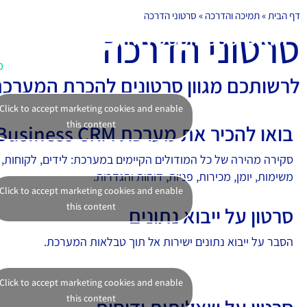
דף הבית
»
תמיכה והדרכה
»
סרטוני הדרכה
סרטוני הדרכה
מוצרים
פתרונות
אודותינו
מחירון
מ
לרשותכם מגוון סרטונים להכרת המערכת 
Click to accept marketing cookies and enable
this content
בואו להכיר את מערכת MyBusiness CRM
סקירה מהירה של כל המודולים הקיימים במערכת: לידים, לקוחות, 
משימות, יומן, מכירות, פניות, דוחות והגדרות.
Click to accept marketing cookies and enable
this content
סרטון על ייבוא נתונים
הסבר על ייבוא נתונים ישירות אל תוך טבלאות המערכת.
Click to accept marketing cookies and enable
this content