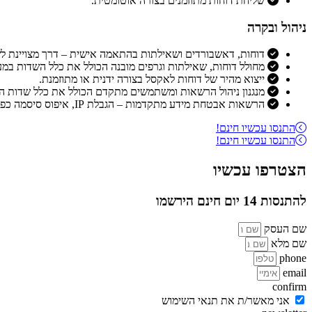
שליחת דוחות מתוזמנים בצורה אוטומטית.
ניהול ובקרה
דוחות, דאשבורדים ושאילתות בהתאמה אישית – דרך מצויינת לש
מחולל דוחות, שאילתות וגרפים מובנה הכולל את כלל השדות במער
ייצוא מהיר של דוחות לאקסל בצורה ידנית או מתוזמנת.
מנגנון ניהול הרשאות ומשתמשים מתקדם הכולל את כלל שדות ה
הרשאות אבטחת מידע מתקדמות – הגבלת IP, איפוס סיסמה כפוי, FA2 ועוד.
התנסו עכשיו חינם!
התנסו עכשיו חינם!
הצטרפו עכשיו
להתנסות 14 יום חינם הירשמו
שם העסק
שם מלא
phone
email
confirm
אני מאשר/ת את תנאי השימוש