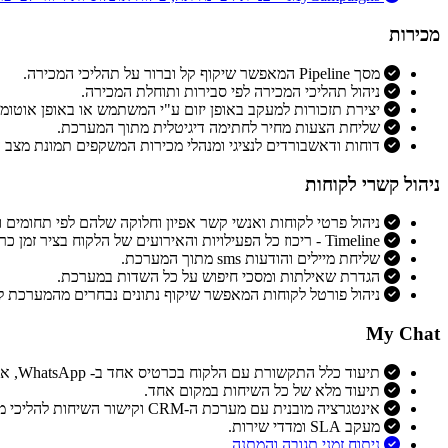
מכירות
מסך Pipeline המאפשר שיקוף קל וברור על תהליכי המכירה.
ניהול תהליכי המכירה לפי סבירות ותוחלת המכירה.
יצירת תזכורות למעקב באופן יזום ע"י המשתמש או באופן אוטומ
שליחת הצעות מחיר לחתימה דיגיטלית מתוך המערכת.
דוחות ודאשבורדים לנציגי ומנהלי מכירות המשקפים תמונת מצב 
ניהול קשרי לקוחות
ניהול פרטי לקוחות ואנשי קשר אפיון וחלוקה שלהם לפי תחומים וס
Timeline - ריכוז כל הפעילויות והאירועים של הלקוח בציר זמן כרונולוגי.
שליחת מיילים והודעות sms מתוך המערכת.
הגדרת שאילתות ומסכי חיפוש על כל השדות במערכת.
ניהול פורטל לקוחות המאפשר שיקוף נתונים נבחרים מהמערכת ל
My Chat
תיעוד כלל התקשורת עם הלקוח בכרטיס אחד ב- WhatsApp, אימייל וצ'אטבוט
תיעוד מלא של כל השיחות במקום אחד.
אינטגרציה מובנית עם מערכת ה-CRM וקישור השיחות להליכי מכירה ושירות לקוחות.
מעקב SLA ומדדי שירות.
ניתוח זמני תגובה והמתנה.