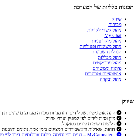
תכונות כלליות של המערכת
שיווק
מכירות
ניהול קשרי לקוחות
My Chat
ניהול מוקד פניות
ניהול משימות ופעילויות
הנהלת חשבונות
ניהול מכללות
ניהול פרוייקטים
פיתוח וממשקים
אוטומציות וטריגרים
ניהול ובקרה
שיווק
הזנה אוטומטית של לידים והזדמנויות מכירה מערוצים שונים תוך 
מיון וסיווג לידים לפי קמפיין וערוץ שיווק.
קליטת רשימות לידים מאקסל.
דוחות, שאילות ודאשבורדים המציגים בזמן אמת נתונים ותובנות ע
MyCampaigns – בניית דפי נחיתה, פילוח אוכלוסיות דיוור לפי פרמטרים מדוייקים ומורכבים, שליחת דיוורים והודעות ס.מ.ס.