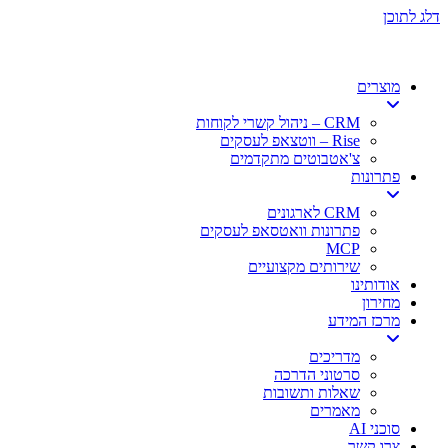
דלג לתוכן
מוצרים
CRM – ניהול קשרי לקוחות
Rise – ווטצאפ לעסקים
צ'אטבוטים מתקדמים
פתרונות
CRM לארגונים
פתרונות וואטסאפ לעסקים
MCP
שירותים מקצועיים
אודותינו
מחירון
מרכז המידע
מדריכים
סרטוני הדרכה
שאלות ותשובות
מאמרים
סוכני AI
צרו קשר