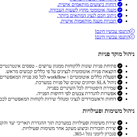
דוחות ביצועים מותאמים אישית.
מענה אוטומטי מחוץ לשעות העבודה.
ניתוב חכם לנציג המתאים ביותר.
תבניות מענה מותאמות אישית.
התנסו עכשיו חינם!
התנסו עכשיו חינם!
ניהול מוקד פניות
פתיחת פניות שונות ללקוחות ממגוון ערוצים - טפסים אינטרנטיים, 
הקצאת פניות אוטומטית לנציגים על פי כללים קבועים מראש.
הפעלת כללים אוטומטיים ו workflow לכל סוג פנייה המאפשרים לשקף תמונת מצב עדכנית ללקוח או לגורמים פנימיים סביב תהליך הטיפול בפניה .
ניהול SLA וסיווגים שונים של פניות במערכת.
שמירת היסטוריה לכל השינויים בפנייה.
אפשרות להגדרת צבעים לפי דחיפות הפנייה.
דוחות ודאשבורדים לנציגי ומנהלי שירות לקוחות המאפשרים ל
ניהול משימות ופעילויות
יצירת משימות ופעילויות במערכת תוך ההגדרת תאריכי יעד וה
יצירת תזכורות וביצוע מעקב אחר משימות ופעילויות.
סנכרון ליומני גוגל ו-365.