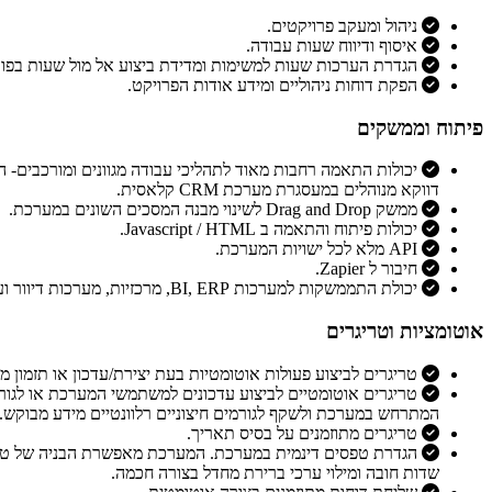
ניהול ומעקב פרויקטים.
איסוף ודיווח שעות עבודה.
הגדרת הערכות שעות למשימות ומדידת ביצוע אל מול שעות בפוע
הפקת דוחות ניהוליים ומידע אודות הפרויקט.
פיתוח וממשקים
דווקא מנוהלים במעסגרת מערכת CRM קלאסית.
ממשק Drag and Drop לשינוי מבנה המסכים השונים במערכת.
יכולות פיתוח והתאמה ב Javascript / HTML.
API מלא לכל ישויות המערכת.
חיבור ל Zapier.
יכולת התממשקות למערכות BI, ERP, מרכזיות, מערכות דיוור ועוד.
אוטומציות וטריגרים
טריגרים לביצוע פעולות אוטומטיות בעת יצירת/עדכון או תזמון 
טריגרים אוטומטיים לביצוע עדכונים למשתמשי המערכת או לגורמ
המתרחש במערכת ולשקף לגורמים חיצוניים רלוונטיים מידע מבוקש.
טריגרים מתוזמנים על בסיס תאריך.
הגדרת טפסים דינמית במערכת. המערכת מאפשרת הבניה של טופס
שדות חובה ומילוי ערכי ברירת מחדל בצורה חכמה.