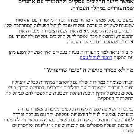
אפשר לייעל תהליכים עסקיים ולהתמודד עם אתגרים
שמתעוררים במהלך העבודה.
כמעט כל עסק שמתחיל מחזור צמיחה גבוהה מתמודד עם החלטות
שנוגעות לשימוש במערכת עסקית טובה לניהול הפעילות המתרחבת שלו.
תוכנה טובה לניהול עסק מאיצה את השגת המטרות ומגבירה את
ההכנסות, וכתוצאה מכך אפשר לייעל תהליכים עסקיים ולהתמודד עם
אתגרים שמתעוררים במהלך העבודה.
אז בואו נראה למה מתעוררות בעיות בעסקים ואיך אפשר להימנע מהן
עם התקנת
תוכנה לניהול עסק
.
מה לא בסדר בגישת ה"כיבוי שריפות?"
חברה שצומחת במהירות יכולה גם להסתבך במהירות ככל שההנהלה
וצוות העובדים מתמודדים עם תהליכים מורכבים. בתחילת הדרך, בעלי
עסקים נוטים להתקין תוכנת הנהלת חשבונות שתאפשר להם לנמהל את
החשבונות העסקיים.
במסגרת השאיפה למצוא לקוחות נוספים, מגיעה בהמשך הבחירה
במערכת עצמאית לניהול הזדמנויות עסקיות, יחד עם מערכת נפרדת
לפתרון בעיות ותמיכה בלקוחות. גם נושאים כמו ניהול מלאי, ניהול הזמנות
ומערכות הפעלה מטופלים עם תוכנות שונות או גיליונות אלקטרוניים
שונים.