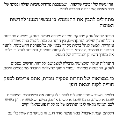
זוהי גישה של "כיבוי שריפות", שמעכבת פרודוקטיביות יעילה ובסופו של
דבר מאטה את יכולת החברה לגדול.
מתחילים להבין את התמונה? כי עכשיו הגענו לחדשות
הטובות
תוכנה לניהול עסק מספקת תמיכה מקיפה ויעילה בעסק, ומציעה פתרונות
ניהול וארגון יעילים ומתקדמים, בין היתר על מנת להשיג כמה מטרות
עיקריות, למשל לנהל ברמת מסדר צבאי את כל מערכת החשבונות, לתעד
תכתובות פנימיות, להוציא דיוור ללקוחות וספקים, ובמיוחד לנהל ביעילות
את מערך השיווק והמכירות של העסק.
התנהלות יעילה ומקצועית מובילה למצב שבו לקוחות חדשים נכנסים
לעסק, ההכנסות צומחות ועמודי התווך להצלחת החברה מתבססים היטב.
כי במציאות של תחרות עסקית גוברת, אתם צריכים לספק
חוויית לקוח יוצאת דופן
כלומר, חשוב שתהיו מסוגלים להציע ללקוחות את השירותים והמוצרים
שהם מחפשים, ברגע שהם מחפשים אותם, בגישה שאפשרית רק כשיש
לכם תמונה מלאה לגבי הנתונים של כל לקוח פוטנציאלי וקיים.
הלכתם קצת לאיבוד? בואו נעשה סדר רגע. זה בעיקר מה שתקבלו עם