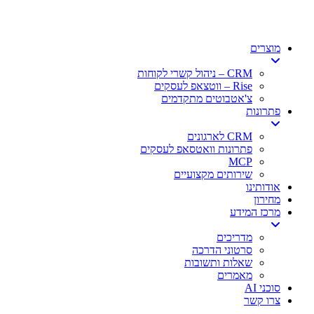
דלג
לתוכן
מוצרים
CRM – ניהול קשרי לקוחות
Rise – ווטצאפ לעסקים
צ'אטבוטים מתקדמים
פתרונות
CRM לארגונים
פתרונות וואטסאפ לעסקים
MCP
שירותים מקצועיים
אודותינו
מחירון
מרכז המידע
מדריכים
סרטוני הדרכה
שאלות ותשובות
מאמרים
סוכני AI
צרו קשר