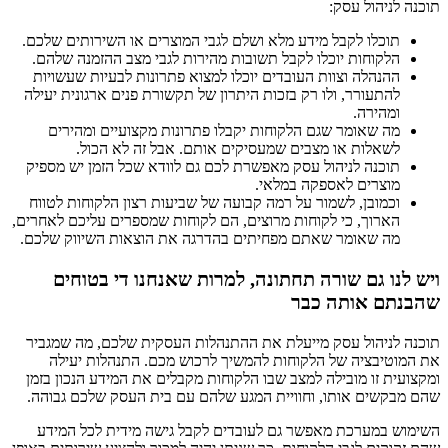
תוכנה לניהול עסק:
תוכלו לקבל מידע מלא ושלם לגבי המוצרים או השירותים שלכם.
הלקוחות יוכלו לקבל תשובות מהירות לגבי מצב ההזמנה שלהם.
ההנהלה וצוות העובדים יוכלו למצוא פתרונות לבעיות שעשויות
להתעורר, ולו רק בזכות היתרון של תקשורת פנים ארגונית יעילה
ומהירה.
מה שאומר שגם הלקוחות יקבלו פתרונות מקצועיים ומהירים
לשאלות או מצבים שמעסיקים אותם. אבל זה לא הכול.
תוכנה לניהול עסק מאפשרת לכם גם לוודא שכל הזמן יש מספיק
מוצרים לאספקה במלאי.
וכמובן, לשמור על רמה קבועה של שביעות רצון הלקוחות לטווח
הארוך, כי לקוחות מרוצים, הם לקוחות שמספרים עליכם לאחרים,
מה שאומר שאתם מפחיתים בהדרגה את הוצאות השיווק שלכם.
ויש לנו גם שורה תחתונה, למרות שאנחנו די בטוחים
שהבנתם אותה כבר
תוכנה לניהול עסק מייעלת את ההתנהלות העסקית שלכם, מה שמגביר
את המוטיבציה של הלקוחות להמשיך לרכוש מכם. התנהלות יעילה
ומקצועית זו מובילה למצב שבו הלקוחות מקבלים את המידע הנכון בזמן
שהם מבקשים אותו, וחוויית המגע שלהם עם בית העסק שלכם גבוהה.
השימוש במערכת מאפשר גם לעובדים לקבל גישה מידית לכל המידע