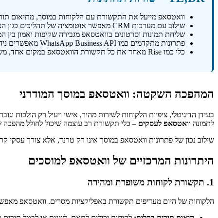
וואטסאפ מייעל את התקשורת עם הלקוחות במוסך, מתיאום תורים
שילוב עם מערכות CRM מאפשר אוטומציה של תהליכים כגון הצעות מחיר, אישורי תורים ותזכורות.
שליחת תמונות וסרטונים בוואטסאפ מגבירה שקיפות ואמון בין המ
פתרונות מתקדמים כמו WhatsApp Business API מאפשרים ניהול שיחות מרובות נציגים ושימוש בצ'אטבוטים.
כלי כמו Rise מאחד את כל תקשורת הוואטסאפ במקום אחד, משפר שירות לקוחות וייעול פנימי.
המהפכה השקטה: וואטסאפ במוסך המודרני
בעידן הדיגיטלי, ציפיות הלקוחות לשירות מהיר, אישי ויעיל רק הולכות וג
לתמונה
וואטסאפ לעסקים
– כלי תקשורת רב עוצמה שיכול לחולל מהפכה 
שילוב נכון של פתרונות וואטסאפ במוסך אינו רק טרנד, אלא צורך עסקי קרי
היתרונות המרכזיים של וואטסאפ למוסכים
1. תקשורת לקוחות משופרת ומהירה
הלקוחות של היום מעדיפים תקשורת באפליקציות מסרים. וואטסאפ מאפשר
תיאום תורים בקלות:
לקוחות יכולים לתאם, לשנות או לבטל תורים בא