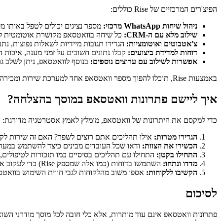
הפיצ'רים המרכזיים של Rise כוללים:
ניהול שיחות WhatsApp מרכזי:
מספר נציגים יכולים לטפל באותו מ
שילוב מלא עם ה-CRM:
כל שיחה בוואטסאפ מקושרת אוטומטית לכ
צ'אטבוטים ואוטומציות:
הגדירו תגובות מיידיות לשאלות נפוצות, נת
דוחות למדידת ביצועים:
קבלו נתונים חשובים על זמני מענה, איכות ה
אפשרות לשילוב עם ערוצים נוספים:
בנוסף לוואטסאפ, ניתן לשלב גם תקשורת דרך SMS ומייל, ולרכז
באמצעות Rise, תוכלו להפוך מספר וואטסאפ אחד למערכת שירות ומכירה עוצמתית, שתשפר את חווית השירות, תייעל תהליכים פנימיים, תאפשר תגובה מהירה יותר ללקוחות ותוביל לחיסכון בעלויות.
איך ליישם פתרונות וואטסאפ במוסך בהצלחה?
כדי למקסם את היתרונות של וואטסאפ, מומלץ לאמץ אסטרטגיה מדורגת:
הגדירו מטרות:
אילו תהליכים אתם רוצים לשפר? האם זה שירות לקוח
הכשירו את הצוות:
ודאו שכל העובדים מבינים כיצד להשתמש במער
התחילו בקטן:
התחילו עם תהליכים בסיסיים כמו תזכורות לטיפולים, 
מדדו ונתחו:
השתמשו בדוחות (כמו אלה שמספק Rise) כדי לעקוב אחר הביצועים ולזהות אזורים לשיפור.
הקשיבו ללקוחות:
אספו משוב מהלקוחות לגבי חווית השימוש בוואט
לסיכום
פתרונות וואטסאפ אינם עוד מותרות, אלא כלי חובה לכל מוסך מודרני השו