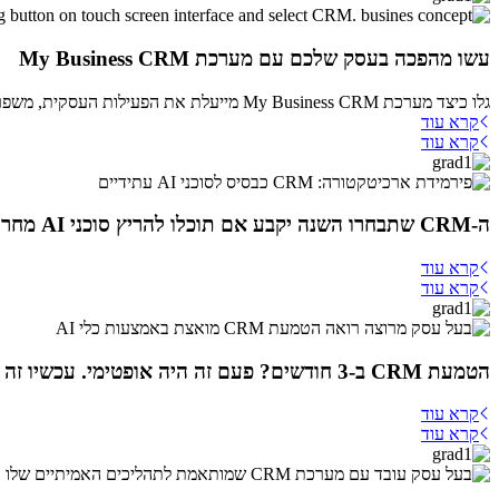
עשו מהפכה בעסק שלכם עם מערכת My Business CRM
גלו כיצד מערכת My Business CRM מייעלת את הפעילות העסקית, משפרת קשרי לקוחות ומגדילה הכנסות לעסקים קטנים ובינוניים. פתר...
קרא עוד
קרא עוד
ה-CRM שתבחרו השנה יקבע אם תוכלו להריץ סוכני AI מחר
קרא עוד
קרא עוד
הטמעת CRM ב-3 חודשים? פעם זה היה אופטימי. עכשיו זה שבועיים — ככה זה אפשרי
קרא עוד
קרא עוד