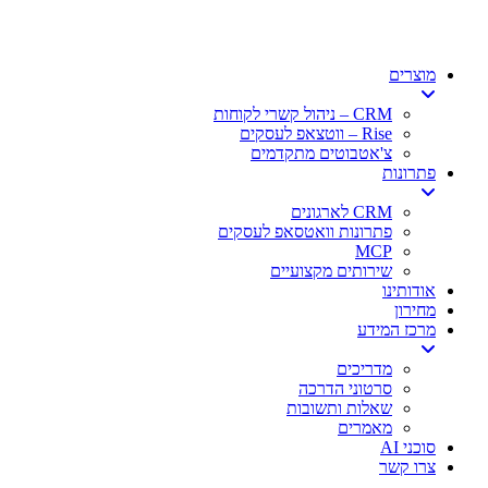
דלג
לתוכן
מוצרים
CRM – ניהול קשרי לקוחות
Rise – ווטצאפ לעסקים
צ'אטבוטים מתקדמים
פתרונות
CRM לארגונים
פתרונות וואטסאפ לעסקים
MCP
שירותים מקצועיים
אודותינו
מחירון
מרכז המידע
מדריכים
סרטוני הדרכה
שאלות ותשובות
מאמרים
סוכני AI
צרו קשר