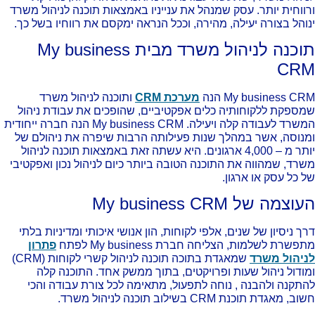
ווחית יותר. עסק שמנהל את ענייניו באמצאות תוכנה לניהול משרד
והל בצורה יעילה, מהירה, וככל הנראה ימקסם את רווחיו בשל כך.
תוכנה לניהול משרד מבית My business
CR
My business C הנה
מערכת CRM
ותוכנה לניהול משרד
ספקת ללקוחותיה כלים אפקטיביים, שהופכים את עבודת ניהול
המשרד לעבודה קלה ויעילה. My business CRM הנה חברה ייחודית
נוסה, אשר במהלך שנות פעילותה הרבות שיפרה את ניהולם של
יותר מ – 4,000 ארגונים. היא עשתה זאת באמצאות תוכנה לניהול
רד, שמהווה את התוכנה הטובה ביותר כיום לניהול נכון ואפקטיבי
 כל עסק או ארגון.
צמה של My business CRM
ך ניסיון של שנים, אלפי לקוחות, הון אנושי איכותי ומדיניות בלתי
פשרת לשלמות, הצליחה חברת My business לפתח
פתרון
יהול משרד
שמאגדת בתוכה תוכנה לניהול קשרי לקוחות (CRM)
ודול ניהול שעות ופרויקטים, בתוך ממשק אחד. התוכנה קלה
תקנה ולהבנה , נוחה לתפעול, מתאימה לכל צורת עבודה והכי
, מאגדת תוכנת CRM בשילוב תוכנה לניהול משרד.