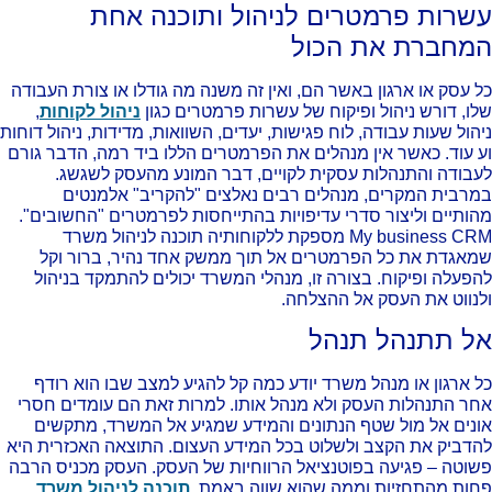
שרות פרמטרים לניהול ותוכנה אחת
מחברת את הכול
 עסק או ארגון באשר הם, ואין זה משנה מה גודלו או צורת העבודה
ו, דורש ניהול ופיקוח של עשרות פרמטרים כגון
ניהול לקוחות
,
הול שעות עבודה, לוח פגישות, יעדים, השוואות, מדידות, ניהול דוחות
 עוד. כאשר אין מנהלים את הפרמטרים הללו ביד רמה, הדבר גורם
בודה והתנהלות עסקית לקויים, דבר המונע מהעסק לשגשג.
רבית המקרים, מנהלים רבים נאלצים "להקריב" אלמנטים
ותיים וליצור סדרי עדיפויות בהתייחסות לפרמטרים "החשובים".
My business CRM מספקת ללקוחותיה תוכנה לניהול משרד
אגדת את כל הפרמטרים אל תוך ממשק אחד נהיר, ברור וקל
פעלה ופיקוח. בצורה זו, מנהלי המשרד יכולים להתמקד בניהול
נווט את העסק אל ההצלחה.
ל תתנהל תנהל
 ארגון או מנהל משרד יודע כמה קל להגיע למצב שבו הוא רודף
ר התנהלות העסק ולא מנהל אותו. למרות זאת הם עומדים חסרי
נים אל מול שטף הנתונים והמידע שמגיע אל המשרד, מתקשים
דביק את הקצב ולשלוט בכל המידע העצום. התוצאה האכזרית היא
וטה – פגיעה בפוטנציאל הרווחיות של העסק. העסק מכניס הרבה
ות מהתחזיות וממה שהוא שווה באמת.
תוכנה לניהול משרד