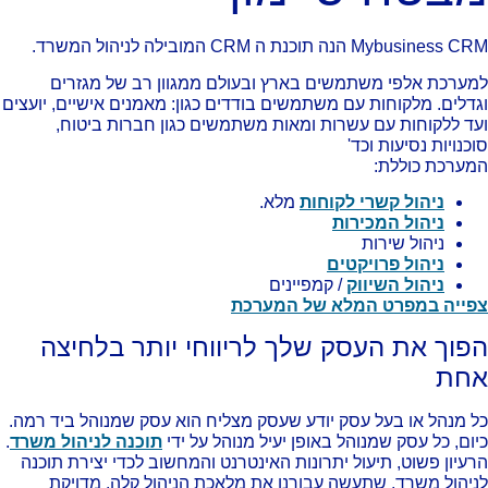
Mybusines הנה תוכנת ה CRM המובילה לניהול המשרד.
ערכת אלפי משתמשים בארץ ובעולם ממגוון רב של מגזרים
דלים. מלקוחות עם משתמשים בודדים כגון: מאמנים אישיים, יועצים
ד ללקוחות עם עשרות ומאות משתמשים כגון חברות ביטוח,
כנויות נסיעות וכד'
ערכת כוללת:
ניהול קשרי לקוחות
מלא.
ניהול המכירות
ניהול שירות
ניהול פרויקטים
ניהול השיווק
/ קמפיינים
ייה במפרט המלא של המערכת
פוך את העסק שלך לריווחי יותר בלחיצה
חת
 מנהל או בעל עסק יודע שעסק מצליח הוא עסק שמנוהל ביד רמה.
ום, כל עסק שמנוהל באופן יעיל מנוהל על ידי
תוכנה לניהול משרד
.
עיון פשוט, תיעול יתרונות האינטרנט והמחשוב לכדי יצירת תוכנה
יהול משרד, שתעשה עבורנו את מלאכת הניהול קלה, מדויקת