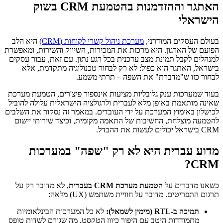
האתגר וההזדמנות בהטמעת CRM בשוק
הישראלי
בעולם העסקים המודרני,
מערכת ניהול קשרי לקוחות (CRM)
היא הלב
הפועם של הארגון. היא מרכזת את המכירות, השיווק והשירות, ומאפשרת
למנהלים לקבל תמונת מצב עדכנית בכל רגע נתון. עם זאת, עבור עסקים
בישראל, האתגר הוא כפול: לא רק לבחור טכנולוגיה מתקדמת, אלא
לבחור כזו ש"מדברת" את השפה – תרתי משמע.
בעוד שמערכות ענק גלובליות מציעות אינספור פיצ'רים, הטמעת מערכת
שאינה מותאמת באופן מלא לעברית ולרגולציה הישראלית עלולה להוביל
לכישלון באימוץ המערכת על ידי העובדים. במאמר זה נסקור את השלבים
להטמעה מוצלחת, החשיבות של התאמה מקומית, וכיצד שירותי יישום
CRM בישראל יכולים לעשות את ההבדל.
מדוע עברית היא לא רק "שפה" במערכות
CRM?
כשאנו מדברים על
הטמעת מערכת CRM בעברית
, לא מדובר רק על
תרגום התפריטים. מדובר על חוויית משתמש (UX) מלאה:
תמיכה ב-RTL (מימין לשמאל):
לא כל המערכות הבינלאומיות
מתמודדות היטב עם היפוך כיוון הטקסט, מה שגורם לשדות טופס