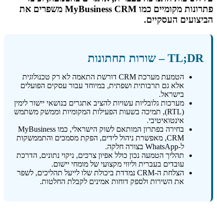
פתרונות מקומיים כמו MyBusiness CRM משפרים את
הביצועים העסקיים.
TL;DR – שורות תחתונות
הטמעת מערכת CRM דורשת התאמה לא רק טכנולוגית
אלא גם תרבותית ושפתית, במיוחד עבור עסקים הפועלים
בישראל.
מערכות גלובליות עשויות להציב אתגרים בנושאי יישור לימין
(RTL), תמיכה בשעות הפעילות המקומיות וממשק משתמש
אינטואיטיבי.
בחירה בפתרון המותאם לשוק הישראלי, כמו MyBusiness
CRM, מאפשרת ניהול לידים, הפקת מסמכים והתממשקות
ל-WhatsApp בצורה חלקה.
תהליך הטמעה נכון כולל אפיון צרכים, ניקוי נתונים, הדרכת
עובדים בעברית וליווי מקצועי של מומחי יישום.
הצלחת ה-CRM נמדדת ביכולת שלו לייעל תהליכים, לשפר
את השירות ולספק דוחות אמינים לקבלת החלטות.