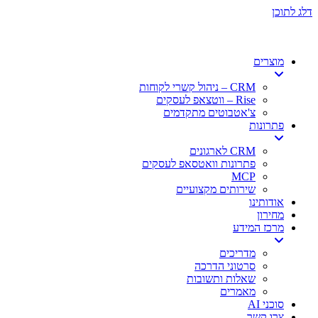
דלג לתוכן
מוצרים
CRM – ניהול קשרי לקוחות
Rise – ווטצאפ לעסקים
צ'אטבוטים מתקדמים
פתרונות
CRM לארגונים
פתרונות וואטסאפ לעסקים
MCP
שירותים מקצועיים
אודותינו
מחירון
מרכז המידע
מדריכים
סרטוני הדרכה
שאלות ותשובות
מאמרים
סוכני AI
צרו קשר