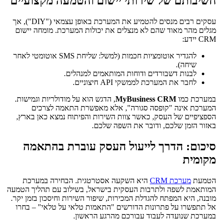
חשיבותם של שירותי יישום והטמעה מקצועיים
עסקים רבים מנסים להטמיע את המערכת באופן עצמאי ("DIY"), אך
מגלים מהר מאוד שהם לא מנצלים את יכולות המערכת. מומחה יישום
CRM יידע:
להגדיר אוטומציות חכמות (למשל: שליחת SMS אוטומטי לאחר
שיחה).
לבנות דשבורדים ודוחות המותאמים למנהלים.
לחבר את המערכת לממשקי API חיצוניים.
במערכת כמו
MyBusiness CRM
, הדגש הוא על מודולריות וגמישות.
המערכת אינה "קופסה סגורה", אלא מאפשרת התאמה לצרכים
הספציפיים של העסק, כאשר צוות השירות והפיתוח נמצא כאן בארץ,
באזור הזמן שלכם, ודובר את השפה שלכם.
סיכום: הדרך לייעול העסק עוברת בהתאמה
מקומית
הטמעת
מערכת CRM
היא השקעה אסטרטגית. הבחירה במערכת
המותאמת לשפה ולתרבות העסקית בישראל, בשילוב עם תהליך הטמעה
מובנה, היא המפתח להגדלת המכירות, שיפור השירות וחיסכון בזמן יקר.
אל תתפשרו על פתרונות הדורשים "התאמות טלאי על טלאי" – בחרו
במערכת שנועדה לעבוד עבורכם מהרגע הראשון.