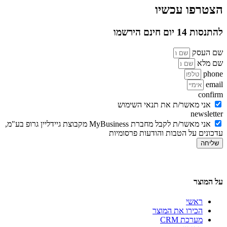
הצטרפו עכשיו
להתנסות 14 יום חינם הירשמו
שם העסק
שם מלא
phone
email
confirm
אני מאשר/ת את תנאי השימוש
newsletter
אני מאשר/ת לקבל מחברת MyBusiness מקבוצת גיידליין גרופ בע"מ,
עדכונים על הטבות והודעות פרסומיות
שליחה
על המוצר
ראשי
הכירו את המוצר
מערכת CRM