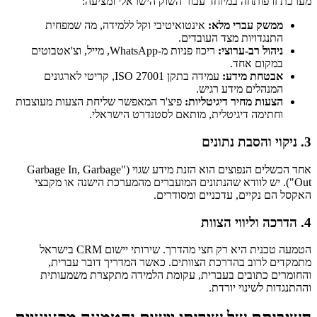
מערכת זו פותחה במיוחד עבור השוק הישראלי ומציעה:
ממשק עברי מלא:
אינטואיטיבי וקל ללמידה, מה שמפחית
התנגדויות מצד העובדים.
ניהול רב-ערוצי:
ריכוז פניות מ-WhatsApp, מייל, וצ'אטבוטים
במקום אחד.
אבטחת מידע:
עמידה בתקן ISO 27001, קריטי לארגונים
המנהלים מידע רגיש.
הצעות מחיר דיגיטליות:
פיצ'ר המאפשר שליחת הצעות מעוצבות
וחתימה דיגיטלית, מותאם לסטנדרט הישראלי.
3. ניקוי והסבת נתונים
אחד הכשלים הנפוצים הוא הזנת מידע שגוי ("Garbage In, Garbage
Out"). יש לוודא שהנתונים המועברים מהמערכת הישנה או מקבצי
האקסל הם נקיים, עדכניים ומסודרים.
4. הדרכה וליווי הצוות
הטמעה טכנית היא רק חצי מהדרך. שירותי יישום CRM בישראל
מתמקדים לרוב בהדרכת הצוותים. כאשר המדריך דובר עברית,
והחומרים כתובים בעברית, עקומת הלמידה מתקצרת משמעותית
וההתנגדות לשינוי יורדת.