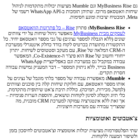
גם MyBusiness Rise וגם Mumble מציעות יכולות מתקדמות לניהול
שיחות וואטסאפ מרוכז. שתיהן תומכות ב-WhatsApp API רשמי של
Meta, המבטיח יציבות ומונע חסימות.
MyBusiness Rise:
פתרון
Rise – כל פתרונות הוואטסאפ
לעסקים מבית MyBusiness
מאפשר ניהול שיחות על ידי צוותים
שונים (ללא הגבלה למספר נציגים) על גבי מספר וואטסאפ יחיד. כל
התקשורת מתועדת בכרטיס לקוח בודד כחלק אינטגרלי ממערכת
ה-CRM המלאה של Rise, עם מעקב וסטטוסים לשיחות. יתרון
ייחודי וחשוב של Rise הוא פיצ'ר ה-Co-Existence, המאפשר
עבודה במקביל גם במערכת וגם באפליקציית WhatsApp
Business בנייד, ללא ניתוק המספר – דבר המעניק גמישות עבודה
חסרת תקדים.
Mumble:
מאפשרת עבודה של מספר בלתי מוגבל של נציגים על
אותו מספר וואטסאפ, עם חלוקת שיחות קלה בין סוכנים וצוותים
(למשל, מכירות, תמיכה). כוללת תיבת צ'אט שיתופית מתקדמת,
כלי תיוג וקטלוג לסינון לקוחות ונושאים, והוספת הערות פנימיות –
אך זאת ללא אינטגרציה עמוקה למערכת CRM מובנית, מה
שמצריך עבודה עם מערכות חיצוניות.
צ'אטבוטים ואוטומציות
שתי הפלטפורמות מציעות יכולות אוטומציה וצ'אטבוטים לחיסכון בזמן
ולשיפור המענה ללקוחות.