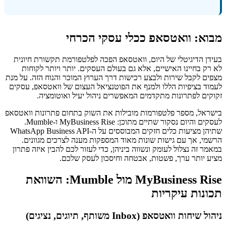
מבוא: וואטסאפ ככלי עסקי הכרחי
בעידן הדיגיטלי של היום, וואטסאפ הפכה לפלטפורמת תקשורת חיונית
לא רק בחיינו האישיים, אלא גם בעולם העסקים. יותר ויותר לקוחות
מצפים לקבל שירות ולבצע רכישות דרך הערוץ המוכר והנוח הזה. על מנת
לעמוד בציפיות הללו ולמנף את הפוטנציאל העצום של וואטסאפ, עסקים
זקוקים לפתרונות מתקדמים המאפשרים ניהול יעיל ואוטומציה.
בישראל, מספר פלטפורמות מובילות את השוק בתחום פתרונות וואטסאפ
לעסקים והיום נסקור שתיים מתוכן: MyBusiness Rise ו-Mumble.
שתיהן מציעות כלים חזקים המבוססים על ה-WhatsApp Business API
הרשמי, אך עם גישות שונות מאוד המספקות מענה לצרכים מגוונים.
במאמר זה נצלול לעומק ונשווה ביניהן, כדי לעזור לכם להבין איזה פתרון
מציע יותר ערך, פשטות, אבטחה וחיסכון לעסק שלכם.
MyBusiness Rise מול Mumble: השוואת
תכונות עיקריות
ניהול שיחות וואטסאפ (Inbox משותף, תיוגים, נציגים)