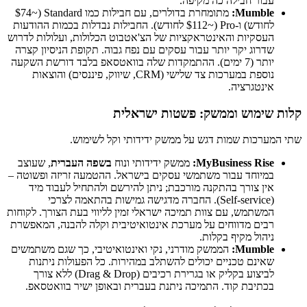
עבור חבילה כה מקיפה.
Mumble:
מתומחרת בדולרים, עם חבילות כמו Standard (~$74
לחודש) ו-Pro (~$112 לחודש). החבילות נבדלות בכמות ההודעות
העסקיות והאינטראקציות של הצ'אטבוט הכלולות, ועלולות לדרוש
שדרוג יקר יותר עבור עסקים עם נפח גבוה. תקופת הניסיון קצרה
יותר (7 ימים). ההתמקדות שלה בוואטסאפ בלבד דורשת השקעה
נוספת במערכות צד שלישי (CRM, שיווק, פיננסים) והוצאות
אינטגרציה.
קלות שימוש וממשק: פשטות ישראלית
שתי המערכות שמות דגש על ממשק ידידותי וקל לשימוש.
MyBusiness Rise:
ממשק ידידותי ונוח
בשפה העברית
, שעוצב
במיוחד עבור משתמשי עסקים בישראל. ההטמעה זריזה ופשוטה –
אין צורך בהתקנה מורכבת; ניתן להירשם ולהתחיל לעבוד מיד
(Self-service). החברה מדגישה גמישות בהתאמה לצרכי
המשתמש, עם צוות תמיכה ישראלי זמין לליווי בעת הצורך. לקוחות
רבים מדווחים על מערכת אינטואיטיבית וקלה להבנה, המאפשרת
ניהול מקיף בקלות.
Mumble:
הממשק מודרני, נקי ואינטואיטיבי, כך שגם משתמשים
שאינם טכניים יכולים להשתלב במהירות. כל הפעולות ניתנות
לביצוע בקליק או בגרירת רכיבים (Drag & Drop) ללא צורך
בכתיבת קוד. התמיכה ניתנת בעברית ובאופן ישיר בוואטסאפ.