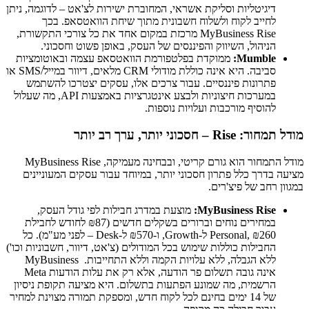
דיגיטליות וסליקת אשראי, המחוברת ישירות לצ'אט – לדוגמה, ניתן
לחייב לקוח ולשלוח חשבונית מתוך שיחת הוואטסאפ. בכך
MyBusiness Rise מרכזת במקום אחד את כל צורכי התקשורת,
הניהול, השיווק והפיננסים של העסק, באופן פשוט וחסכוני.
Mumble:
ממוקדת בפלטפורמת הוואטסאפ עצמה ובאוטומציות
סביבה. היא אינה כוללת מודולי CRM מלאים, דיוור במייל/SMS או
פתרונות פיננסיים. עבור צרכים אלו, עסקים יצטרכו להשתמש
במערכות חיצוניות ולבצע אינטגרציות באמצעות API, מה שעלול
להוסיף מורכבות ועלויות נוספות.
מודל תמחור: Rise – חסכוני יותר, ערך רב יותר
מודל התמחור הוא גורם קריטי, ובבחינה מעמיקה, MyBusiness Rise
מציעה בדרך כלל פתרון חסכוני יותר, במיוחד עבור עסקים המעוניינים
במגוון רחב של פיצ'רים.
MyBusiness Rise:
מוצעת במדרג חבילות לפי גודל העסק,
במחירים נוחים וברורים בשקלים חדשים (₪87 לחודש לחבילת
Personal, ₪260 ל-Growth, ו-₪570 ל-Desk – לפני מע"מ). כל
החבילות כוללות שימוש בכל המודולים (צ'אט, דיוור, חשבוניות וכו')
ללא הגבלה, ללא עלויות הקמה וללא התחייבות. MyBusiness
אינה גובה תשלום פר הודעה, אלא רק את עלות הודעות Meta
הרשמית, מה שמונע הפתעות בתשלום. היא מציעה תקופת ניסיון
של 14 ימים בחינם לכל לקוח חדש, ומספקת תמורה מצוינת למחיר