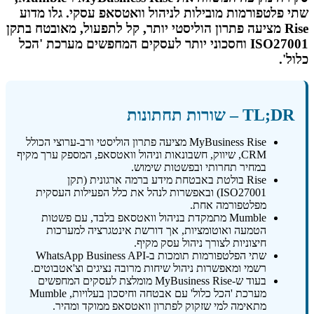
שתי פלטפורמות מובילות לניהול וואטסאפ עסקי. גלו מדוע
Rise מציעה פתרון הוליסטי יותר, קל לתפעול, מאובטח בתקן
ISO27001 וחסכוני יותר לעסקים המחפשים מערכת 'הכל
כלול'.
TL;DR – שורות תחתונות
MyBusiness Rise מציעה פתרון הוליסטי ורב-ערוצי הכולל
CRM, שיווק, חשבונאות וניהול וואטסאפ, המספק ערך מקיף
במחיר תחרותי ובפשטות שימוש.
Rise בולטת באבטחת מידע ברמה ארגונית (תקן
ISO27001) ובאפשרות לנהל את כלל הפעילות העסקית
מפלטפורמה אחת.
Mumble מתמקדת בניהול וואטסאפ בלבד, עם פשטות
הטמעה ואוטומציות, אך דורשת אינטגרציה למערכות
חיצוניות לצורך ניהול עסק מקיף.
שתי הפלטפורמות תומכות ב-WhatsApp Business API
רשמי ומאפשרות ניהול שיחות מרובה נציגים וצ'אטבוטים.
בעוד ש-MyBusiness Rise מומלצת לעסקים המחפשים
מערכת 'הכל כלול' עם אבטחה וחיסכון בעלויות, Mumble
מתאימה למי שזקוק לפתרון וואטסאפ ממוקד ומהיר.