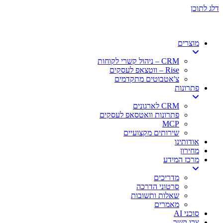
דלג לתוכן
מוצרים
CRM – ניהול קשרי לקוחות
Rise – ווטצאפ לעסקים
צ'אטבוטים מתקדמים
פתרונות
CRM לארגונים
פתרונות וואטסאפ לעסקים
MCP
שירותים מקצועיים
אודותינו
מחירון
מרכז המידע
מדריכים
סרטוני הדרכה
שאלות ותשובות
מאמרים
סוכני AI
צרו קשר