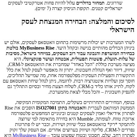
שדרוגים.
תמחור בדולרים
עלול להיות פחות אטרקטיבי לעסקים
ישראליים קטנים. תקופת הניסיון קצרה (7 ימים).
לסיכום והמלצה: הבחירה המנצחת לעסק
הישראלי
לשתי המערכות יש יכולות מרשימות בתחום וואטסאפ לעסקים, אולם יש
ביניהן הבדלים מהותיים בגישה ובקהל היעד.
MyBusiness Rise בולטת
כבחירה המועדפת והנבונה עבור רוב העסקים, במיוחד בישראל, מסיבות
של עלות-תועלת, פשטות תפעולית, אבטחה ועושר פונקציונלי.
היא
מציעה מערכת כוללת "הכל באחד" שמחברת את הוואטסאפ ל-CRM,
שיווק, דיוור ואף הנהלת חשבונות. יתרון זה מאפשר לעסק לנהל את כלל
התקשורת והפעילות העסקית מפלטפורמה אחת, מה שמייעל תהליכים,
חוסך זמן ועלויות אינטגרציה רבות. לדוגמה, ניתן לנהל שיחת וואטסאפ עם
לקוח, לתייג אותו כליד ב-CRM, לשלוח הצעת מחיר ובסיום התהליך גם
להנפיק חשבונית – והכל מבלי לצאת מהמערכת.
בנוסף, המחירים התחרותיים בשקלים, התמיכה המקומית המקיפה,
הממשק המותאם לעברית ו
האבטחה בתקן ISO27001
הופכים את Rise
לפתרון אידיאלי ואמין לעסקים קטנים ובינוניים המחפשים פלטפורמה
ארוכת טווח. לעומתה, Mumble היא בחירה מתאימה למי שרוצה
להתמקד *רק* בוואטסאפ ככלי שיווק ושירות, וכבר יש לו פתרונות
נפרדים ל-CRM, סליקה ושיווק בערוצים אחרים. אם העסק שלך זקוק
לפתרון רחב, שלם, חסכוני ובטוח שפשוט עובד –
MyBusiness Rise
היא