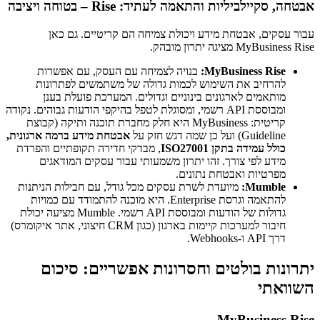
אבטחה, סקיילביליות והתאמה לעתיד: Rise – בטוחה ויציבה
עבור עסקים, אבטחת מידע ויכולת צמיחה הם קריטיים. גם כאן
MyBusiness Rise מציגה יתרון מובהק.
MyBusiness Rise:
בנויה לצמיחה עם העסק, עם אפשרות
להרחיב את השימוש לכמות גדולה של משתמשים לפתרונות
מותאמים לארגונים בינוניים וגדולים. המערכת פועלת בענן
ומבוססת API רשמי, ומסוגלת לטפל בהיקפי הודעות גבוהים. נקודה
קריטית: MyBusiness היא חלק מחברת תוכנה ותיקה (קבוצת
Guideline) ועל כן שמה דגש חזק על
אבטחת מידע ברמה ארגונית,
כולל עמידה בתקן ISO27001
, מבדקי חדירה תקופתיים והפרדת
מידע לפי צורך. זהו יתרון משמעותי עבור עסקים המודאגים
מפרטיות ואבטחת נתונים.
Mumble:
מיועדת לשרת עסקים מכל גודל, עם חבילות הניתנות
להתאמה וגרסת Enterprise. היא מוכנה להתמודד עם כמויות
גדולות של הודעות ומבוססת API רשמי. Mumble מציעה יכולת
חיבור למערכות קיימות בארגון (כגון CRM חיצוני, אתר איקומרס)
דרך API ו-Webhooks.
יתרונות בולטים וחסרונות אפשריים: סיכום
השוואתי
MyBusiness Rise