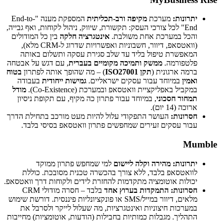
יתרונות:
מערכת
מקיפה ורב-תכליתית
המספקת מענה "End-to-
End" לכל צורכי העסק: תקשורת, שיווק, ניהול לקוחות, ואף גבייה,
והכל במערכת אחת משולבת.
אינטגרציה חלקה
בין כל המודולים
(וואטסאפ, דיוור, חשבוניות ואפשרויות שדרוג ל-CRM מלא),
המאפשרת טיפול בליד עד שלב סגירת עסקה ותשלום באותה
פלטפורמה.
ממשק ותמיכה מקומיים בעברית
, עם דגש על אבטחה
ברמה ארגונית (
תקן ISO27001
) – מה שהופך אותה לפתרון
בטוח
ואמין
במיוחד עבור עסקים ישראליים.
גמישות ייחודית
בעבודה
במקביל באפליקציית וואטסאפ ובמערכת (Co-Existence).
מודל
תמחור חסכוני
, במיוחד עבור פתרון כה מקיף, עם תקופת ניסיון
ארוכה (14 יום).
חסרונות:
העושר התפקודי עלול להיות מעט מורכב בתחילת הדרך
עבור עסקים זעירים שמחפשים פתרון וואטסאפ בסיסי בלבד.
Mumble
יתרונות:
מהירה וקלה ליישום
למי שמחפש פתרון ממוקד
לוואטסאפ בלבד, ללא צורך בהכשרה טכנית מסובכת. כוללת
יכולות אוטומציה מתקדמות להחזרת לידים ולקוחות דרך וואטסאפ.
חסרונות:
התמקדות בערוץ אחד
בלבד – חסרה מודולי CRM
מלאים, דיוור במייל/SMS או פונקציונליות פיננסית. דורשת שימוש
במערכות חיצוניות ואינטגרציות, מה שעלול לייקר ולסרבל את
התהליך. מגבלות כמותיות בחבילות (הודעות, אוטומציות) מחייבות