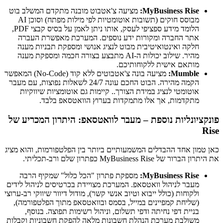
MyBusiness Rise:
מציעה צ'אטבוט מובנה מתקדם המשלב בוט
מבוסס חוקים (תשובות אוטומטיות לפי מילות מפתח) וסוכן AI
הלומד מידע ספציפי לעסק, אותו ניתן לאמן על בסיס קבצי PDF,
אתר החברה ומקורות ידע נוספים. המערכת מאפשרת העברה
חלקה ואינטואיטיבית מבוט לנציג אנושי ומספקת תבניות מענה
מהיר. שילוב יכולות ה-AI מתבצע בצורה חכמה ומספקת מענה
מותאם אישית ללקוחותיכם.
Mumble:
מציעה בונה צ'אטבוטים ללא קוד (No-Code) המאפשר
הקמה מהירה. הבוט החכם עונה 24/7 לשאלות נפוצות, עם מעבר
אוטומטי לנציג במידת הצורך.. קיימות גם אוטומציות שיווקיות
מתקדמות, אך אלו מתמקדות בערוץ הוואטסאפ בלבד.
פונקציונליות נוספת – מעבר לוואטסאפ: היתרון המכריע של
Rise
כאן טמון אחד ההבדלים המשמעותיים ביותר בין הפלטפורמות, והוא מציג
את היתרון הברור של MyBusiness Rise כפתרון שלם ורב-תכליתי.
MyBusiness Rise:
מספקת פתרון "הכל כלול" שמקיף הרבה
מעבר לניהול וואטסאפ. המערכת מצויידת בכרטיסים לניהול לידים
ולקוחות (כולל ייבוא וטיוב אנשי קשר), מודול דיוור שיווקי רב-ערוצי
(שליחת קמפיינים במייל, בסמס ובוואטסאפ מתוך הפלטפורמה),
בניית דפי נחיתה ודפי תשלום, וניהול רשימות תפוצה. בנוסף,
משולבת מערכת הנהלת חשבונות מלאה להפקת חשבוניות וקבלות