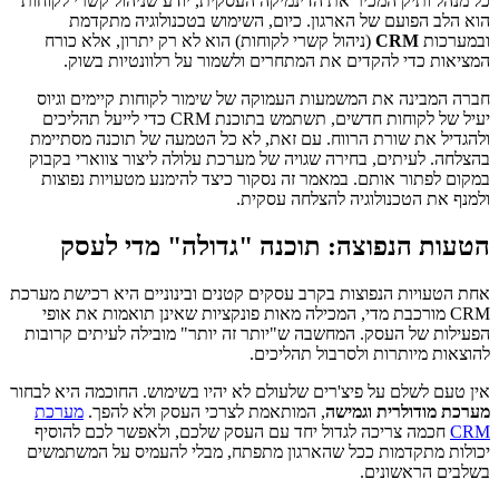
כל מנהל ותיק המכיר את הדינמיקה העסקית, יודע שניהול קשרי לקוחות
הוא הלב הפועם של הארגון. כיום, השימוש בטכנולוגיה מתקדמת
ובמערכות
CRM
(ניהול קשרי לקוחות) הוא לא רק יתרון, אלא כורח
המציאות כדי להקדים את המתחרים ולשמור על רלוונטיות בשוק.
חברה המבינה את המשמעות העמוקה של שימור לקוחות קיימים וגיוס
יעיל של לקוחות חדשים, תשתמש בתוכנת CRM כדי לייעל תהליכים
ולהגדיל את שורת הרווח. עם זאת, לא כל הטמעה של תוכנה מסתיימת
בהצלחה. לעיתים, בחירה שגויה של מערכת עלולה ליצור צווארי בקבוק
במקום לפתור אותם. במאמר זה נסקור כיצד להימנע מטעויות נפוצות
ולמנף את הטכנולוגיה להצלחה עסקית.
הטעות הנפוצה: תוכנה "גדולה" מדי לעסק
אחת הטעויות הנפוצות בקרב עסקים קטנים ובינוניים היא רכישת מערכת
CRM מורכבת מדי, המכילה מאות פונקציות שאינן תואמות את אופי
הפעילות של העסק. המחשבה ש"יותר זה יותר" מובילה לעיתים קרובות
להוצאות מיותרות ולסרבול תהליכים.
אין טעם לשלם על פיצ'רים שלעולם לא יהיו בשימוש. החוכמה היא לבחור
מערכת מודולרית וגמישה
, המותאמת לצרכי העסק ולא להפך.
מערכת
CRM
חכמה צריכה לגדול יחד עם העסק שלכם, ולאפשר לכם להוסיף
יכולות מתקדמות ככל שהארגון מתפתח, מבלי להעמיס על המשתמשים
בשלבים הראשונים.