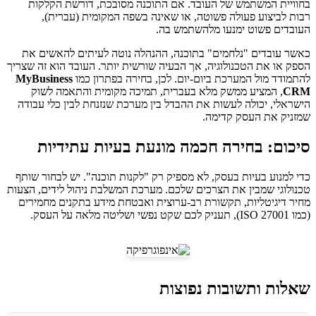
בחוויית המשתמש של העובד. אם התוכנה מסובכת, דורשת הקלקות
רבות לביצוע פעולה פשוטה, או שאינה בשפה המקומית (עברית),
העובדים פשוט ימנעו מלהשתמש בה.
כאשר עובדים "נלחמים" בתוכנה, ההנהלה נוטה לעיתים להאשים את
הספק או את הטכנולוגיה, אך הבעיה שורשית יותר. העובד הוא זה שצריך
להתמודד מול המערכת ביום-יום. לכן, בחירה בפתרון כמו
MyBusiness
CRM
, המציע ממשק מלא בעברית, תמיכה מקומית והתאמה לשוק
הישראלי, יכולה לעשות את ההבדל בין מערכת שנזנחת לבין כלי עבודה
שמזניק את העסק קדימה.
סיכום: בחירה חכמה מונעת בעיות עתידיות
כדי למנוע בעיות בעסק, לא מספיק רק "לקנות תוכנה". יש לבחור שותף
טכנולוגי שמבין את הצרכים שלכם. מערכת המשלבת ניהול לידים, הצעות
מחיר דיגיטליות, תקשורת רב-ערוצית ואבטחת מידע בתקנים מחמירים
(כמו ISO 27001), תעניק לכם שקט נפשי ושליטה מלאה על העסק.
שאלות ותשובות נפוצות