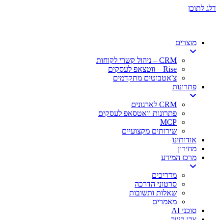
דלג לתוכן
מוצרים
CRM – ניהול קשרי לקוחות
Rise – ווטצאפ לעסקים
צ'אטבוטים מתקדמים
פתרונות
CRM לארגונים
פתרונות וואטסאפ לעסקים
MCP
שירותים מקצועיים
אודותינו
מחירון
מרכז המידע
מדריכים
סרטוני הדרכה
שאלות ותשובות
מאמרים
סוכני AI
צרו קשר