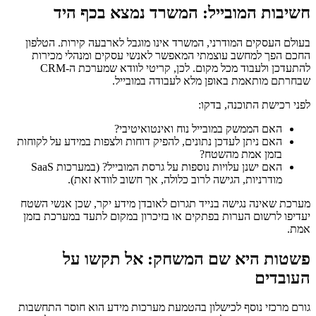
חשיבות המובייל: המשרד נמצא בכף היד
בעולם העסקים המודרני, המשרד אינו מוגבל לארבעה קירות. הטלפון
החכם הפך למחשב עוצמתי המאפשר לאנשי עסקים ומנהלי מכירות
להתעדכן ולעבוד מכל מקום. לכן, קריטי לוודא שמערכת ה-CRM
שבחרתם מותאמת באופן מלא לעבודה במובייל.
לפני רכישת התוכנה, בדקו:
האם הממשק במובייל נוח ואינטואיטיבי?
האם ניתן לעדכן נתונים, להפיק דוחות ולצפות במידע על לקוחות
בזמן אמת מהשטח?
האם ישנן עלויות נוספות על גרסת המובייל? (במערכות SaaS
מודרניות, הגישה לרוב כלולה, אך חשוב לוודא זאת).
מערכת שאינה נגישה בנייד תגרום לאובדן מידע יקר, שכן אנשי השטח
יעדיפו לרשום הערות בפתקים או בזיכרון במקום לתעד במערכת בזמן
אמת.
פשטות היא שם המשחק: אל תקשו על
העובדים
גורם מרכזי נוסף לכישלון בהטמעת מערכות מידע הוא חוסר התחשבות