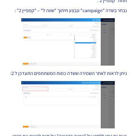
תחת "קמפיין 2".
נבחר בשדה "campaign" ונבצע חיתוך "שווה ל" – "קמפיין 2" :
ניתן לראות לאחר השמירה ששדה כמות המשתתפים התעדכן ל 2: