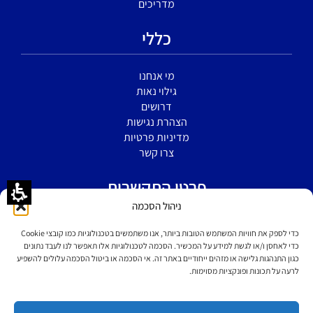
מדריכים
כללי
מי אנחנו
גילוי נאות
דרושים
הצהרת נגישות
מדיניות פרטיות
צרו קשר
פרטי התקשרות
ניהול הסכמה
הירקון 5 א' בני ברק
כדי לספק את חוויות המשתמש הטובות ביותר, אנו משתמשים בטכנולוגיות כמו קובצי Cookie
כדי לאחסן ו/או לגשת למידע על המכשיר. הסכמה לטכנולוגיות אלו תאפשר לנו לעבד נתונים
כגון התנהגות גלישה או מזהים ייחודיים באתר זה. אי הסכמה או ביטול הסכמה עלולים להשפיע
077-6049599
לרעה על תכונות ופונקציות מסוימות.
support@mybusiness-crm.com