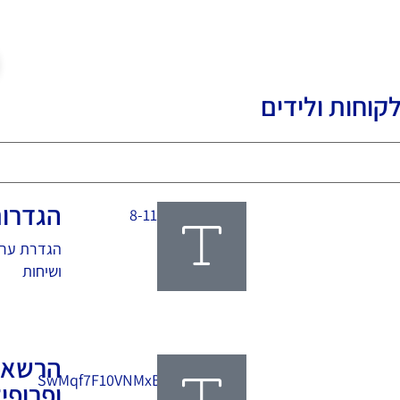
MyCha
רכז המידע
סוכני AI
צרו קשר
לקוחות ולידים
הגדרו
הגדרת ערוצ
ושיחות
קרא עוד
הרשאו
ופרופי