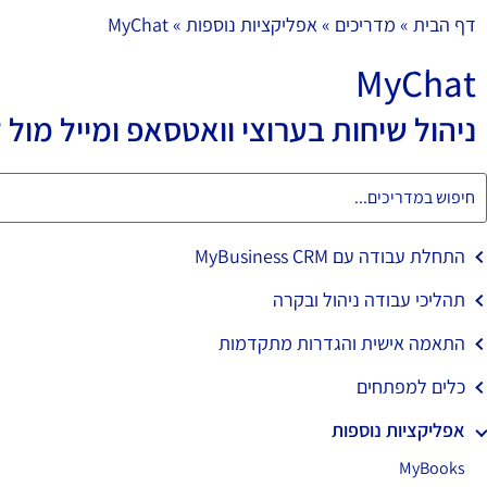
t - MyBusiness CR
דף הבית
»
מדריכים
»
אפליקציות נוספות
»
MyChat
MyChat
מוצרים
פתרונות
אודותינו
מחירון
מ
ניהול שיחות בערוצי וואטסאפ ומייל מול 
התחלת עבודה עם MyBusiness CRM
תהליכי עבודה ניהול ובקרה
התאמה אישית והגדרות מתקדמות
כלים למפתחים
אפליקציות נוספות
MyBooks