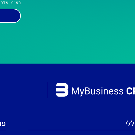
בע"מ, עדכונ
ללי
פר