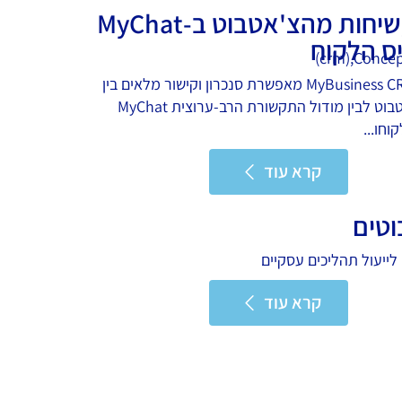
הצגת שיחות מהצ'אטבוט ב-MyChat
ס הלקוח
מערכת MyBusiness CRM מאפשרת סנכרון וקישור מלאים בין
שיחות צ'אטבוט לבין מודול התקשורת הרב-ערוצית MyChat
וחו...
קרא עוד
טים
לייעול תהליכים עסקיים
קרא עוד