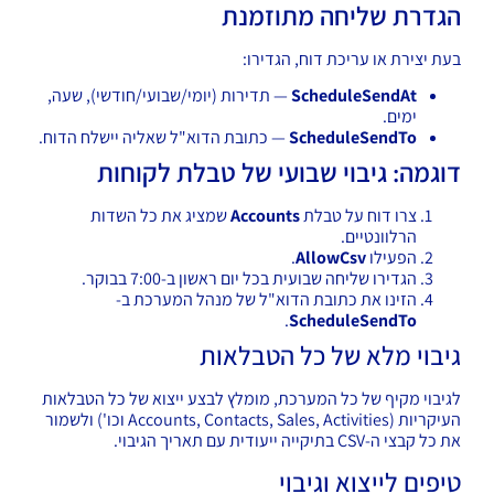
הגדרת שליחה מתוזמנת
בעת יצירת או עריכת דוח, הגדירו:
ScheduleSendAt
— תדירות (יומי/שבועי/חודשי), שעה,
ימים.
ScheduleSendTo
— כתובת הדוא"ל שאליה יישלח הדוח.
דוגמה: גיבוי שבועי של טבלת לקוחות
צרו דוח על טבלת
Accounts
שמציג את כל השדות
הרלוונטיים.
הפעילו
AllowCsv
.
הגדירו שליחה שבועית בכל יום ראשון ב-7:00 בבוקר.
הזינו את כתובת הדוא"ל של מנהל המערכת ב-
.
ScheduleSendTo
גיבוי מלא של כל הטבלאות
לגיבוי מקיף של כל המערכת, מומלץ לבצע ייצוא של כל הטבלאות
העיקריות (Accounts, Contacts, Sales, Activities וכו') ולשמור
את כל קבצי ה-CSV בתיקייה ייעודית עם תאריך הגיבוי.
טיפים לייצוא וגיבוי