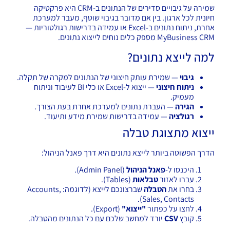
שמירה על גיבויים סדירים של הנתונים ב-CRM היא פרקטיקה
חיונית לכל ארגון. בין אם מדובר בגיבוי שוטף, מעבר למערכת
אחרת, ניתוח נתונים ב-Excel או עמידה בדרישות רגולטוריות —
MyBusiness CRM מספק כלים נוחים לייצוא נתונים.
למה לייצא נתונים?
גיבוי
— שמירת עותק חיצוני של הנתונים למקרה של תקלה.
ניתוח חיצוני
— ייצוא ל-Excel או כלי BI לעיבוד וניתוח
מעמיק.
הגירה
— העברת נתונים למערכת אחרת בעת הצורך.
רגולציה
— עמידה בדרישות שמירת מידע ותיעוד.
ייצוא מתצוגת טבלה
הדרך הפשוטה ביותר לייצא נתונים היא דרך פאנל הניהול:
היכנסו ל-
פאנל הניהול
(Admin Panel).
עברו לאזור
טבלאות
(Tables).
בחרו את
הטבלה
שברצונכם לייצא (לדוגמה: Accounts,
Sales, Contacts).
לחצו על כפתור
"ייצוא"
(Export).
קובץ
CSV
יורד למחשב שלכם עם כל הנתונים מהטבלה.