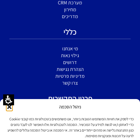
מערכת CRM
מחירון
מדריכים
כללי
מי אנחנו
גילוי נאות
דרושים
הצהרת נגישות
מדיניות פרטיות
צרו קשר
פרטי התקשרות
ניהול הסכמה
הירקון 5 א' בני ברק
כדי לספק את חוויות המשתמש הטובות ביותר, אנו משתמשים בטכנולוגיות כמו קובצי Cookie
כדי לאחסן ו/או לגשת למידע על המכשיר. הסכמה לטכנולוגיות אלו תאפשר לנו לעבד נתונים
כגון התנהגות גלישה או מזהים ייחודיים באתר זה. אי הסכמה או ביטול הסכמה עלולים להשפיע
077-6049599
לרעה על תכונות ופונקציות מסוימות.