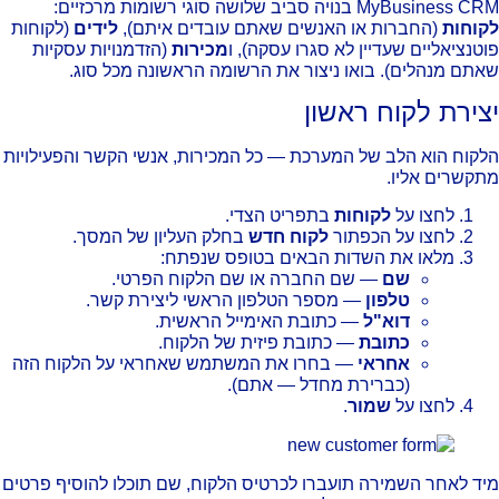
MyBusines בנויה סביב שלושה סוגי רשומות מרכזיים:
וחות
(החברות או האנשים שאתם עובדים איתם),
לידים
(לקוחות
טנציאליים שעדיין לא סגרו עסקה), ו
מכירות
(הזדמנויות עסקיות
תם מנהלים). בואו ניצור את הרשומה הראשונה מכל סוג.
צירת לקוח ראשון
קוח הוא הלב של המערכת — כל המכירות, אנשי הקשר והפעילויות
קשרים אליו.
לחצו על
לקוחות
בתפריט הצדי.
לחצו על הכפתור
לקוח חדש
בחלק העליון של המסך.
מלאו את השדות הבאים בטופס שנפתח:
שם
— שם החברה או שם הלקוח הפרטי.
טלפון
— מספר הטלפון הראשי ליצירת קשר.
דוא"ל
— כתובת האימייל הראשית.
כתובת
— כתובת פיזית של הלקוח.
אחראי
— בחרו את המשתמש שאחראי על הלקוח הזה
(כברירת מחדל — אתם).
לחצו על
שמור
.
ד לאחר השמירה תועברו לכרטיס הלקוח, שם תוכלו להוסיף פרטים