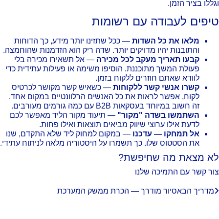
ללו בציר הזמן.
יפים לעבודה עם רשומות
מלאו את כל השדות
— ככל שתזינו יותר מידע, כך הדוחות
והתובנות יהיו מדויקים יותר. שדה ריק הוא הזדמנות שהוחמצה.
קבעו תאריך מעקב לכל מכירה
— אל תשאירו מכירה בלי
פעולת המשך מתוכננת. הוסיפו משימה או פעילות עתידית כדי
לוודא שאתם חוזרים ללקוח בזמן.
קשרו אנשי קשר ללקוחות
— כשאיש קשר מקושר לכרטיס
לקוח, אפשר לראות את כל האנשים הרלוונטיים במקום אחד.
זה חשוב במיוחד בעסקאות B2B עם כמה גורמים מעורבים.
השתמשו בשדה "מקור"
— תיעוד מקור הליד מאפשר לכם
לדעת אילו ערוצי שיווק מביאים תוצאות ואילו פחות.
אל תמחקו — עדכנו
— במקום למחוק ליד שלא התקדם, שנו
את הסטטוס שלו. כך תשמרו על היסטוריה מלאה לניתוח עתידי.
א מצאת מה שחיפשת?
ר קשר עם התמיכה שלנו
מדריך הבא
סיור מודרך — הכרת ממשק המערכת