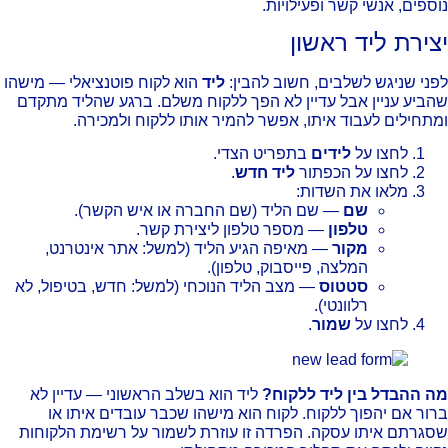
ספים, אנשי קשר ופעילויות.
צירת ליד ראשון
ני שניגש לשלבים, חשוב להבין:
ליד
הוא לקוח פוטנציאלי — מישהו
ביע עניין אבל עדיין לא הפך ללקוח משלם. ברגע שהליד מתקדם
תחילים לעבוד איתו, אפשר להמיר אותו ללקוח ולמכירה.
לחצו על
לידים
בתפריט הצדי.
לחצו על הכפתור
ליד חדש
.
מלאו את השדות:
שם
— שם הליד (שם החברה או איש הקשר).
טלפון
— מספר טלפון ליצירת קשר.
מקור
— מאיפה הגיע הליד (למשל: אתר אינטרנט,
המלצה, פייסבוק, טלפון).
סטטוס
— מצב הליד הנוכחי (למשל: חדש, בטיפול, לא
רלוונטי).
לחצו על
שמור
.
 ההבדל בין ליד ללקוח?
ליד הוא בשלב הראשוני — עדיין לא
ור אם יהפוך ללקוח. לקוח הוא מישהו שכבר עובדים איתו או
גרתם איתו עסקה. הפרדה זו עוזרת לשמור על רשימת הלקוחות