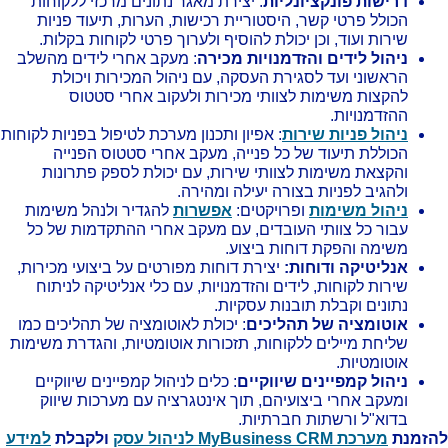
דרישות פונקציונליות
: יצירת מאגר נתונים מרכזי ללקוחות
הכולל פרטי קשר, היסטוריית רכישות, הערות, תיעוד פניות
שירות ועוד, וכן יכולת להוסיף ולערוך פרטי לקוחות בקלות.
ניהול לידים והזדמנויות מכירה
: מעקב אחרי לידים מהשלב
הראשוני ועד לסגירת העסקה, עם ניהול המכירות ויכולת
להקצות משימות לצוותי מכירות ולעקוב אחרי סטטוס
ההזדמנויות.
ניהול פניות שירות
: אפיון ותכנון מערכת לטיפול בפניות לקוחות
הכוללת תיעוד של כל פנייה, מעקב אחרי סטטוס הפנייה
והקצאת משימות לצוותי שירות, עם יכולת לספק פתרונות
ולהגיב לפניות בצורה יעילה ומהירה.
ניהול משימות
ופרויקטים:
אפשרות
להגדיר ולנהל משימות
עבור כל צוותי העובדים, עם מעקב אחרי ההתקדמות של כל
משימה והפקת דוחות ביצוע.
אנליטיקה ודוחות:
יצירת דוחות מפורטים על ביצועי מכירות,
שירות לקוחות, לידים והזדמנויות, עם כלי אנליטיקה לניתוח
נתונים וקבלת תובנות עסקיות.
אוטומציה של תהליכים
: יכולת לאוטומציה של תהליכים כמו
שליחת מיילים ללקוחות, תזכורות אוטומטיות, והגדרת משימות
אוטומטיות.
ניהול קמפיינים שיווקיים
: כלים לניהול קמפיינים שיווקיים
ומעקב אחרי ביצועיהם, תוך אינטגרציה עם מערכות שיווק
בדוא"ל ורשתות חברתיות.
הזמנת
מערכת MyBusiness CRM לניהול עסק
ולקבלת
למידע