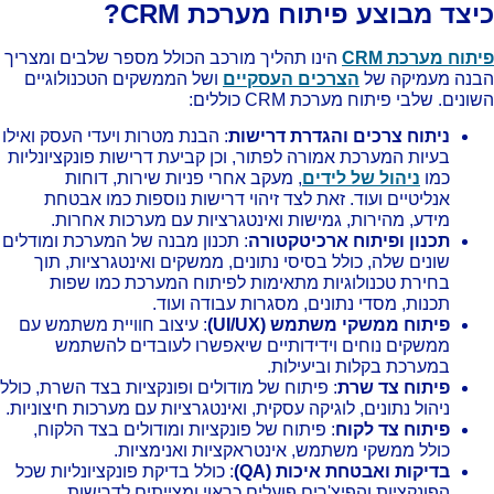
יצד מבוצע פיתוח מערכת CRM?
תוח מערכת CRM
הינו תהליך מורכב הכולל מספר שלבים ומצריך
נה מעמיקה של
הצרכים העסקיים
ושל הממשקים הטכנולוגיים
ונים. שלבי פיתוח מערכת CRM כוללים:
ניתוח צרכים והגדרת דרישות
: הבנת מטרות ויעדי העסק ואילו
בעיות המערכת אמורה לפתור, וכן קביעת דרישות פונקציונליות
כמו
ניהול של לידים
, מעקב אחרי פניות שירות, דוחות
אנליטיים ועוד. זאת לצד זיהוי דרישות נוספות כמו אבטחת
מידע, מהירות, גמישות ואינטגרציות עם מערכות אחרות.
תכנון ופיתוח ארכיטקטורה
: תכנון מבנה של המערכת ומודלים
שונים שלה, כולל בסיסי נתונים, ממשקים ואינטגרציות, תוך
בחירת טכנולוגיות מתאימות לפיתוח המערכת כמו שפות
תכנות, מסדי נתונים, מסגרות עבודה ועוד.
פיתוח ממשקי משתמש (
UI/UX
)
: עיצוב חוויית משתמש עם
ממשקים נוחים וידידותיים שיאפשרו לעובדים להשתמש
במערכת בקלות וביעילות.
פיתוח צד שרת
: פיתוח של מודולים ופונקציות בצד השרת, כולל
ניהול נתונים, לוגיקה עסקית, ואינטגרציות עם מערכות חיצוניות.
פיתוח צד לקוח
: פיתוח של פונקציות ומודולים בצד הלקוח,
כולל ממשקי משתמש, אינטראקציות ואנימציות.
בדיקות ואבטחת איכות (
QA
)
: כולל בדיקת פונקציונליות שכל
הפונקציות והפיצ'רים פועלים כראוי ומצייתים לדרישות