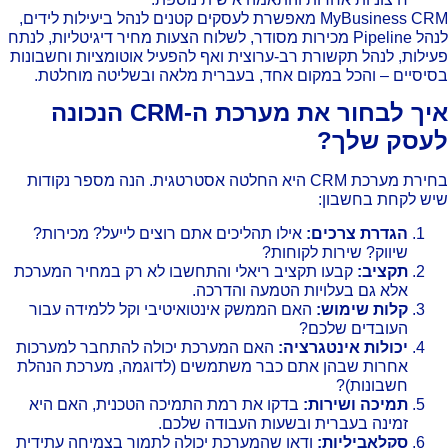
MyBusiness CRM מאפשרת לעסקים קטנים לנהל ביעילות לידים,
לנהל Pipeline מכירות מסודר, לשלוח הצעות מחיר דיגיטליות, לנתח
ילות, לנהל תקשורת רב-ערוצית ואף להפעיל אוטומציות וחשבונות
יסיים – והכל במקום אחד, בעברית מלאה ובשליטה מוחלטת.
איך לבחור את מערכת ה-CRM הנכונה
עסק שלך?
בחירת מערכת CRM היא החלטה אסטרטגית. הנה מספר נקודות
ש לקחת בחשבון:
הגדרת צרכים:
אילו תהליכים אתם רוצים לייעל? מכירות?
שיווק? שירות לקוחות?
תקציב:
קבעו תקציב ריאלי והתחשבו לא רק במחיר המערכת
אלא גם בעלויות הטמעה והדרכה.
קלות שימוש:
האם הממשק אינטואיטיבי וקל ללמידה עבור
העובדים שלכם?
יכולות אינטגרציה:
האם המערכת יכולה להתחבר למערכות
אחרות שבהן אתם כבר משתמשים (לדוגמה, מערכת הנהלת
חשבונות)?
תמיכה ושירות:
בדקו את רמת התמיכה הטכנית, האם היא
זמינה בעברית ובשעות העבודה שלכם.
סקלאביליות:
ודאו שהמערכת יכולה לתמוך בצמיחה עתידית