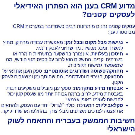
מדוע CRM בענן הוא הפתרון האידיאלי
עסקים קטנים?
עסקים קטנים נהנים מיתרונות רבים כשמדובר במערכות CRM
וססות ענן:
נגישות מכל מקום ובכל זמן:
מאפשרת עבודה מרחוק, מחוץ
למשרד ומכל מכשיר, מה שחיוני לעסק דינמי.
חיסכון בעלויות:
אין צורך בהשקעה בתשתיות חומרה או
בשרתים יקרים. התשלום הוא לרוב על בסיס מנוי חודשי, מה
שמאפשר גמישות תקציבית.
תחזוקה פשוטה ושדרוגים אוטומטיים:
ספק הענן אחראי על
התחזוקה, הגיבויים והעדכונים, מה שחוסך זמן ומשאבים לעסק
הקטן.
אבטחת מידע מתקדמת:
ספקי ענן מובילים משקיעים רבות
באבטחת מידע, לרוב ברמה גבוהה יותר מזו שעסק קטן יכול
להרשות לעצמו באופן עצמאי.
סקלאביליות:
המערכת יכולה "לגדול" יחד עם העסק, ולהתאים
את עצמה לצרכים משתנים מבלי צורך בהחלפה או שדרוג יקר.
שיבות הממשק בעברית והתאמה לשוק
ישראלי