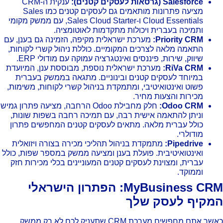
Salesforce (גרסאות לעסקים קטנים):
ענקית ה-CRM
מציעה פתרונות מותאמים גם לעסקים קטנים כמו Sales
Cloud Essentials ו-Sales Cloud Starter, עם ממשק מקומי
ותמיכה בעברית ויכולות מתקדמות לאוטומציה.
Priority CRM:
מערכת ישראלית מקיפה, הזמינה גם בענן, עם
התאמה מלאה לצרכים המקומיים. כוללת ניהול קשרי לקוחות,
שיווק, שירות, פיננסים ואינטגרציה עמוקה עם מודולי ERP.
RiVa CRM:
מערכת ישראלית נוספת, מבוססת ענן, המיועדת
במיוחד לעסקים קטנים ובינוניים. מתגאה בממשק בעברית
פשוט ואינטואיטיבי, ומתמקדת בניהול קשרי לקוחות, משימות,
מכירות והצעות מחיר.
Odoo CRM:
חלק מחבילת Odoo הרחבה, מציעה פתרון גמיש
וניתן להתאמה אישית רבה, עם תמיכה רחבה בשפות שונות,
כולל עברית מלאה. מתאים לעסקים קטנים המחפשים פתרון
מודולרי.
Pipedrive:
מתמקדת בניהול תהליכי מכירה בצורה ויזואלית
ואינטואיטיבית. פועלת בענן ומציעה ממשק במספר שפות, כולל
עברית, ומצוינת לעסקים קטנים המעוניינים בכלי מכירות חזק
וממוקד.
MyBusiness CRM: הפתרון הישראלי
מקיף לעסק שלך
כאשר אתם מחפשים מערכת CRM שתעניק לכם לא רק ממשק