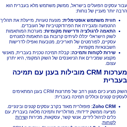
ור עסקים הפועלים בישראל, ממשק משתמש מלא בעברית הוא
בה יותר מעניין של נוחות:
חווית משתמש אופטימלית:
מונעת טעויות, מייעלת את תהליך
ההטמעה ומגבירה את הפרודוקטיביות של העובדים.
התאמה לרגולציה ודרישות מקומיות:
מערכות המותאמות
לשוק הישראלי יכללו לעיתים קרובות גם התאמות למונחים
עסקיים, לפורמטים של תאריכים, מטבעות ואפילו לדרישות
חשבונאיות מקומיות.
שירות לקוחות ותמיכה:
קבלת תמיכה טכנית בעברית, מאנשי
מקצוע שמכירים את הניואנסים של השוק המקומי, היא יתרון
עצום.
מערכות CRM מובילות בענן עם תמיכה
עברית
השוק מציע כיום מגוון רחב של פתרונות CRM בענן המתאימים
סקים קטנים וכוללים תמיכה בעברית:
Zoho CRM:
פופולרית מאוד בקרב עסקים קטנים ובינוניים.
מציעה ממשק ידידותי, מודולריות ותמיכה מלאה בעברית, עם
כלים לניהול לידים, אנשי קשר, עסקאות, מכירות ו
שירות
לקוחות
.