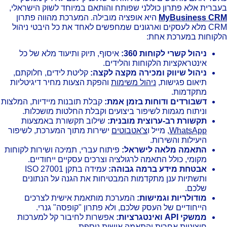
ברית אלא פתרון כוללני שפותח והותאם במיוחד לשוק הישראלי,
MyBusiness C
היא אופציה מובילה. המערכת מהווה פתרון
CRM מלא לעסקים וארגונים שמחפשים לאחד את כל היבטי ניהול
קוחות במערכת אחת:
ניהול קשרי לקוחות 360:
איסוף, תיוק ותיעוד מלא של כל
אינטראקציות הלקוחות והלידים.
ניהול שיווק ומכירה מקצה לקצה:
קליטת לידים, חלוקתם,
תיאום פגישות,
ניהול משימות
והפקת הצעות מחיר דיגיטליות
מתקדמות.
דשבורדים ודוחות בזמן אמת:
קבלת תובנות מיידיות, המלצות
וניתוח מגמות לשיפור ביצועים וקבלת החלטות מושכלות.
תקשורת רב-ערוצית מובנית:
שילוב תקשורת באמצעות
WhatsApp
, מייל ו
צ'אטבוטים
ישירות מתוך המערכת, לשיפור
היעילות והשירות.
התאמה מלאה לישראל:
פיתוח עברי, תמיכה ושירות לקוחות
מקומי, כולל התאמה לרגולציה וצרכים עסקיים ייחודיים.
אבטחת מידע ברמה גבוהה:
עמידה בתקן ISO 27001
ותשתיות ענן מתקדמות המבטיחות את הגנה על הנתונים
שלכם.
מודולריות וגמישות:
המערכת מותאמת אישית לצרכים
הייחודיים של העסק שלכם, ולא פתרון "קופסה" גנרי.
ממשקי API ואינטגרציות:
אפשרות לחיבור קל למערכות
חיצוניות אחרות והתאמה אישית נוספת.