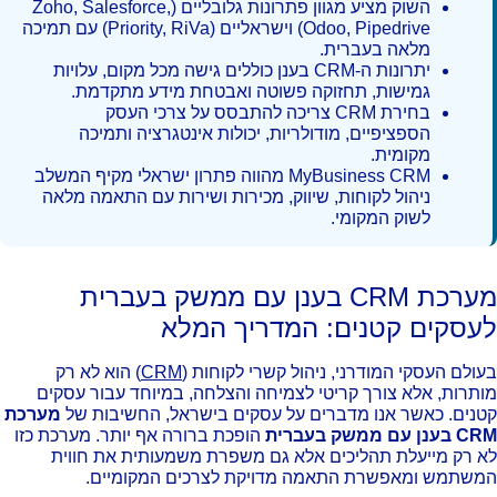
השוק מציע מגוון פתרונות גלובליים (Zoho, Salesforce,
Odoo, Pipedrive) וישראליים (Priority, RiVa) עם תמיכה
מלאה בעברית.
יתרונות ה-CRM בענן כוללים גישה מכל מקום, עלויות
גמישות, תחזוקה פשוטה ואבטחת מידע מתקדמת.
בחירת CRM צריכה להתבסס על צרכי העסק
הספציפיים, מודולריות, יכולות אינטגרציה ותמיכה
מקומית.
MyBusiness CRM מהווה פתרון ישראלי מקיף המשלב
ניהול לקוחות, שיווק, מכירות ושירות עם התאמה מלאה
לשוק המקומי.
מערכת CRM בענן עם ממשק בעברית
עסקים קטנים: המדריך המלא
ולם העסקי המודרני, ניהול קשרי לקוחות (
CRM
) הוא לא רק
תרות, אלא צורך קריטי לצמיחה והצלחה, במיוחד עבור עסקים
נים. כאשר אנו מדברים על עסקים בישראל, החשיבות של
מערכת
ן עם ממשק בעברית
הופכת ברורה אף יותר. מערכת כזו
 רק מייעלת תהליכים אלא גם משפרת משמעותית את חווית
שתמש ומאפשרת התאמה מדויקת לצרכים המקומיים.