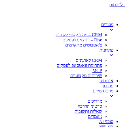
דלג לתוכן
מוצרים
CRM – ניהול קשרי לקוחות
Rise – ווטצאפ לעסקים
צ'אטבוטים מתקדמים
פתרונות
CRM לארגונים
פתרונות וואטסאפ לעסקים
MCP
שירותים מקצועיים
אודותינו
מחירון
מרכז המידע
מדריכים
סרטוני הדרכה
שאלות ותשובות
מאמרים
סוכני AI
צרו קשר