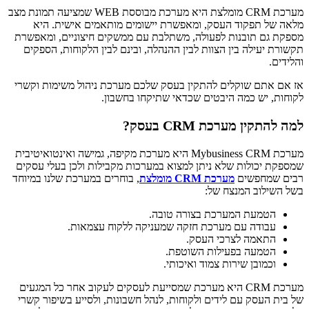
מערכת CRM מומלצת היא מערכת מבוססת WEB שמציעה תמונת מצב
מלאה של תפקוד העסק, ומאפשרת יישומים מותאמים אישית. היא
מספקת גם תובנות לפעולה, משתלבת עם ממשקים חיצוניים, ומאפשרת
תקשורת יעילה בין הצוות לבין ההנהלה, ובינם לבין הלקוחות, הספקים
והלידים.
אז אם אתם שוקלים להתקין בעסק שלכם מערכת ניהול משימות וקשרי
לקוחות, יש כמה היבטים שכדאי שתיקחו בחשבון.
למה להתקין מערכת
CRM
בעסק?
מערכת Mybusiness CRM היא מערכת מקיפה, גמישה ואינטואיטיבית
שמספקת יכולות שלא ניתן למצוא במערכות מקבילות ולכן בעלי עסקים
רבים שמחפשים
מערכת CRM מומלצת
, בוחרים במערכת שלנו במיוחד
בשל השילוב המנצח של:
הטמעת המערכת בצורה טובה.
עבודה עם מערכת חזקה שמעניקה ללקוח עצמאות.
התאמה לצרכי העסק.
הטמעה בפעילות השוטפת.
וכמובן שירות צמוד ואיכותי.
מערכת CRM היא מערכת שמסייעת לעסקים לעקוב אחר כל המגעים
של בית העסק עם לידים ולקוחות, לנהל חשבונות, ולסייע בשיפור קשרי