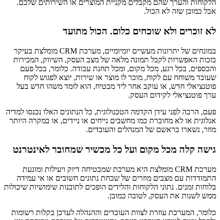
הלקוחות והערך שהם מקבלים מקניית המוצרים או השירותים שלכם.
אבל כמובן שזה לא הכול.
לא זוכרים ולא שוכחים כלום. הכול מתועד
במונחים של יתרונות מעשיים יומיומיים, מערכת CRM מומלצת בעיקר
בזכות האפשרות לקבל תמונה מלאה של מצב העסק, השיווק, המכירות
והכספים, בכל רגע, מכל מקום, ומכל תחנת עבודה. כלומר, בכל פעם
שעובד משוחח עם לקוח, מוכר לו מוצר או שירות, יוצא לפגוש לקוח
פוטנציאלי חדש, או עוקב אחר ליד מבטיח, הוא לומד משהו חדש בעל
ערך פוטנציאלי לקידום העסק.
פעם, הרבה לפני עידן הקדמה הטכנולוגית, כל הנתונים האלו נכנסו למדיה
אנלוגית או לא מחוברת כמו מחשבים נייחים או ניידים, או במקרה היותר
מוזר, נשארו בראשם של המנהלים והעובדים.
גישה קלה מכל מקום ועל כל מכשיר שמחובר לאינטרנט
מערכת CRM מומלצת היא מערכת שמבטיחה דיוק ויעילות ומונעת
התמודדות עם מצבים מוזרים של שכחת נתונים חשובים או אי עמידה
בלוחות זמנים. נתוני הלקוחות והלידים הופכים לתובנות שימושיות שיכולות
ממש לשנות את העסק, לטובה כמובן.
כלומר, המערכת עוזרת לצוות העובדים וההנהלה לעדכן בקלות רשומות