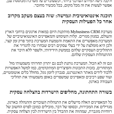
ולקבל גישה למידע העדכני ביותר, וכשעובדים על מערכת מבוססת ענן,
אפשר לעשות את זה מכל מקום, בכל מכשיר מחובר.
תוכנה אינטואיטיבית וגמישה: שזה בעצם מעקב מקרוב
אחר כל הפעילות העסקית
מערכת Mybusiness CRM מותקנת היום במאות ארגונים ברחבי הארץ
והעולם, במגוון מגזרים. קלות השימוש והמאפיינים האינטואיטיביים של
המערכת מאפשרים את התאמת והטמעת המערכת בתוך פרק זמן קצר,
ולכן היא מומלצת על ידי בעלי עסקים רבים שבחרו בה להגדיר את
התהליכים העסקיים שלהם בממשק הידידותי, ולשפר ללא היכר את
ההתנהלות העסקית שלהם.
וגם זה לא הכול. המערכת נותנת לכם גם יתרון תחרותי משמעותי מול
המתחרים, בזכות התכונות והפיצ'רים המתקדמים, כמו למשל האפשרות
ללכוד לידים מאתר האינטרנט, סנכרון ליומן גוגל, מחולל כלים אוטומטיים,
ועוד שפע רכיבים ומאפיינים שמשפרים באופן משמעותי את תהליכי
העבודה בארגון.
בשורה התחתונה, מחליפים הישרדות בהצלחה עסקית
כל המאפיינים האלה מייעלים את התנהלות העובדים וההנהלה בארגון,
מגדילים את המכירות, ובסופו של דבר, מובילים כמובן לפרס החשוב של
רווחיות מוגברת, שמהווה את ההבדל בין הישרדות לבין הצלחה עסקית.