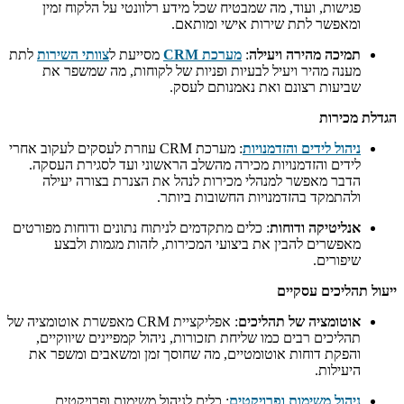
פגישות, ועוד, מה שמבטיח שכל מידע רלוונטי על הלקוח זמין
ומאפשר לתת שירות אישי ומותאם.
תמיכה מהירה ויעילה
:
מערכת CRM
מסייעת ל
צוותי השירות
לתת
מענה מהיר ויעיל לבעיות ופניות של לקוחות, מה שמשפר את
שביעות רצונם ואת נאמנותם לעסק.
הגדלת מכירות
ניהול לידים והזדמנויות
: מערכת CRM עוזרת לעסקים לעקוב אחרי
לידים והזדמנויות מכירה מהשלב הראשוני ועד לסגירת העסקה.
הדבר מאפשר למנהלי מכירות לנהל את הצנרת בצורה יעילה
ולהתמקד בהזדמנויות החשובות ביותר.
אנליטיקה ודוחות
: כלים מתקדמים לניתוח נתונים ודוחות מפורטים
מאפשרים להבין את ביצועי המכירות, לזהות מגמות ולבצע
שיפורים.
ייעול תהליכים עסקיים
אוטומציה של תהליכים
: אפליקציית CRM מאפשרת אוטומציה של
תהליכים רבים כמו שליחת תזכורות, ניהול קמפיינים שיווקיים,
והפקת דוחות אוטומטיים, מה שחוסך זמן ומשאבים ומשפר את
היעילות.
ניהול משימות ופרויקטים
: כלים לניהול משימות ופרויקטים