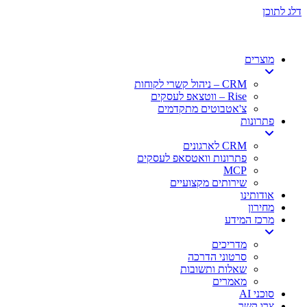
דלג לתוכן
מוצרים
CRM – ניהול קשרי לקוחות
Rise – ווטצאפ לעסקים
צ'אטבוטים מתקדמים
פתרונות
CRM לארגונים
פתרונות וואטסאפ לעסקים
MCP
שירותים מקצועיים
אודותינו
מחירון
מרכז המידע
מדריכים
סרטוני הדרכה
שאלות ותשובות
מאמרים
סוכני AI
צרו קשר