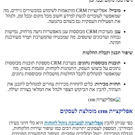
גישה מכל מקום ובכל זמן
מובייל
: אפליקציות CRM מותאמות לשימוש במכשירים ניידים, מה
שמאפשר לעובדים לגשת למידע חשוב מכל מקום ובכל זמן, ולנהל
את הפעילות העסקית גם כשהם בתנועה.
ענן
: מערכות CRM מבוססות ענן מאפשרות גישה מרחוק, גמישות
גבוהה ועדכונים שוטפים, מה שמבטיח שהמערכת תמיד מעודכנת
וזמינה.
שיפור תכנון וקבלת החלטות
תובנות מבוססות נתונים
: מערכת CRM מספקת תובנות מבוססות
נתונים על ביצועי העסק, התנהגות לקוחות, ומגמות בשוק, מה
שמאפשר למנהלים לקבל החלטות מושכלות ומבוססות נתונים.
תחזית מכירות
: כלים לתחזית מכירות עוזרים למנהלים לתכנן את
העתיד, להבין את הביקוש הצפוי ולנהל את המלאי בצורה יעילה.
אפליקציית crm מומלצת לעסקים
כפי שניתן להבין
אפליקציה למערכת ניהול לקוחות
היא כלי חיוני בעידן
המודרני, המספק לעסקים יתרונות רבים כמו שיפור שירות הלקוחות,
הגדלת המכירות, ייעול תהליכים עסקיים, ושיפור התקשורת הפנימית.