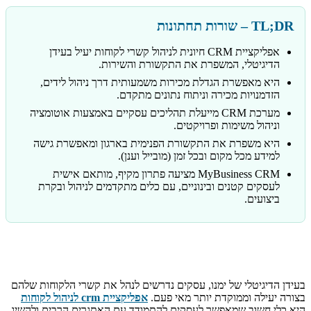
TL;DR – שורות תחתונות
אפליקציית CRM חיונית לניהול קשרי לקוחות יעיל בעידן
הדיגיטלי, המשפרת את התקשורת והשירות.
היא מאפשרת הגדלת מכירות משמעותית דרך ניהול לידים,
הזדמנויות מכירה וניתוח נתונים מתקדם.
מערכת CRM מייעלת תהליכים עסקיים באמצעות אוטומציה
וניהול משימות ופרויקטים.
היא משפרת את התקשורת הפנימית בארגון ומאפשרת גישה
למידע מכל מקום ובכל זמן (מובייל וענן).
MyBusiness CRM מציעה פתרון מקיף, מותאם אישית
לעסקים קטנים ובינוניים, עם כלים מתקדמים לניהול ובקרת
ביצועים.
בעידן הדיגיטלי של ימנו, עסקים נדרשים לנהל את קשרי הלקוחות שלהם
בצורה יעילה וממוקדת יותר מאי פעם.
אפליקציית crm לניהול לקוחות
היא כלי חשוב שמאפשר לעסקים להתמודד עם האתגרים הרבים ולהשיג