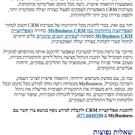
באמצעות התאמה אישית, גישה מכל מקום ואנליטיקה מתקדמת,
מערכות CRM מאפשרות לעסקים לפעול בצורה יעילה וממוקדת יותר,
ולספק שירות טוב יותר ללקוחותיהן.
יחד עם זאת, בכדי ליהנות מכל היתרונות של מערכת CRM חשוב לבחור
ב
אפליקציה מתקדמת כמו MyBusiness CRM
. בחירה ב
אפליקציית
MyBusiness CRM
מספקת ל
עסקים קטנים ובינוניים
כלים חיוניים
לניהול קשרי לקוחות בצורה יעילה ואפקטיבית.
מדובר על גרסת מובייל למערכת שאפשר להיכנס איתה מהדפדפן למובייל.
גרסת המובייל של תוכנת הניהול מציעה ניהול לידים והזדמנויות מכירה,
מעקב אחרי פניות שירות, אוטומציה של תהליכים עסקיים, ודוחות
אנליטיים מתקדמים.
כמו כן, עם ממשק משתמש ידידותי, התאמה אישית לצרכי העסק,
ותמיכה במובייל, MyBusiness מבטיחה גישה נוחה למידע מכל מקום ובכל
זמן. בנוסף, היא משפרת את התקשורת הפנימית ומייעלת את ניהול
המשימות והפרויקטים, מה שמוביל להגדלת המכירות, שיפור שירות
הלקוחות וייעול התהליכים העסקיים.
להזמנת אפליקציית CRM ולקבלת למידע נוסף בנושא צרו קשר עם
MyBusiness ב-
077-6049599
.
שאלות נפוצות