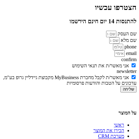
הצטרפו עכשיו
להתנסות 14 יום חינם הירשמו
שם העסק
שם מלא
phone
email
confirm
אני מאשר/ת את תנאי השימוש
newsletter
אני מאשר/ת לקבל מחברת MyBusiness מקבוצת גיידליין גרופ בע"מ,
עדכונים על הטבות והודעות פרסומיות
שליחה
על המוצר
ראשי
הכירו את המוצר
מערכת CRM