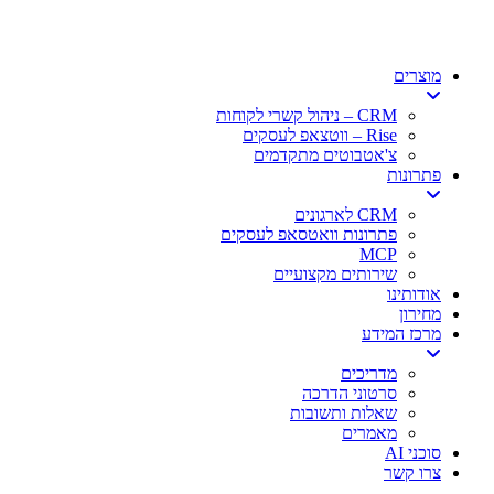
דלג
כללים ואוטומציות - MyBusiness CRM
לתוכן
מוצרים
CRM – ניהול קשרי לקוחות
Rise – ווטצאפ לעסקים
צ'אטבוטים מתקדמים
פתרונות
CRM לארגונים
פתרונות וואטסאפ לעסקים
MCP
שירותים מקצועיים
אודותינו
מחירון
מרכז המידע
מדריכים
סרטוני הדרכה
שאלות ותשובות
מאמרים
סוכני AI
צרו קשר