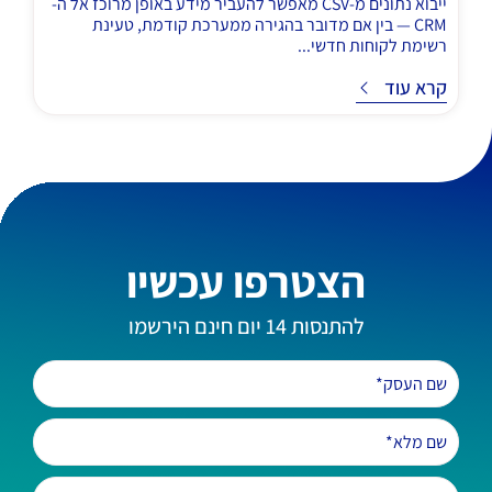
ייבוא נתונים מ-CSV מאפשר להעביר מידע באופן מרוכז אל ה-
CRM — בין אם מדובר בהגירה ממערכת קודמת, טעינת
רשימת לקוחות חדשי...
ד
קרא עוד
הצטרפו עכשיו
להתנסות 14 יום חינם הירשמו