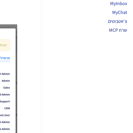
MyInbox
MyChat
צ'אטבוטים
שרת MCP