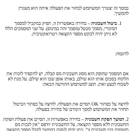
במסך זה יצטרך המשתמש לבחור את הפעולה איתה הוא מעוניין
להמשיך.
ביטול חשבונית
– בחירה באפשרות זו, תפיק במקביל למסמך
המקורי, מסמך מבטל (מסמך זהה במינוס). על שני המסמכים הללו
לא ניתן יהיה לבקש מספר הקצאה רטרואקטיבית.
לדוגמה:
אם המסמך שהופק הוא מסוג חשבונית מס קבלה, יש להקפיד לזכות את
הלקוח בסכום אותו הוא שילם, באותו אופן שבו הוא שילם. על מנת לא
לשכוח לבצע זאת, תוצג למשתמש ההודעה הבאה:
לחיצה על כפתור OK תסיים את הפעולה. לחיצה על כפתור הביטול
תחזיר את המשתמש למסך הקודם של בחירה בפעולה.
2.
המשך הפקת חשבונית
– בחירה באפשרות זו, תסיים את פעולת הפקת
החשבונית ללא מספר הקצאה. על החשבונית יודפס "אין לנכות מס
תשומות בגין חשבונית זו". ניתן יהיה לנסות בהמשך לקבל מספר הקצאה