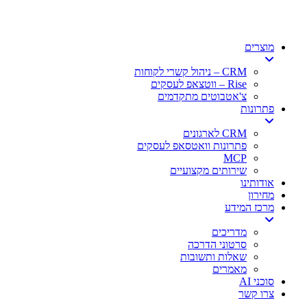
דלג
לתוכן
מוצרים
CRM – ניהול קשרי לקוחות
Rise – ווטצאפ לעסקים
צ'אטבוטים מתקדמים
פתרונות
CRM לארגונים
פתרונות וואטסאפ לעסקים
MCP
שירותים מקצועיים
אודותינו
מחירון
מרכז המידע
מדריכים
סרטוני הדרכה
שאלות ותשובות
מאמרים
סוכני AI
צרו קשר