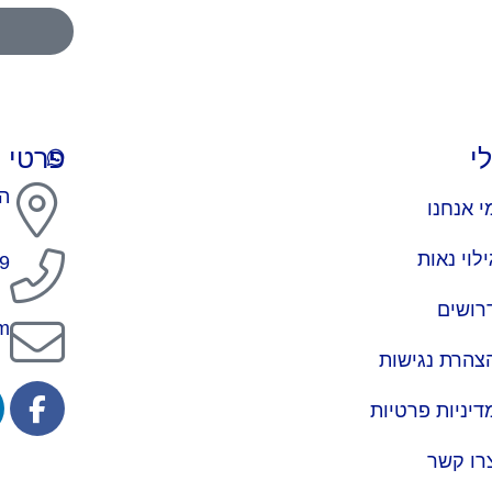
י
פרטי 
הירק
י אנחנו
ילוי נאות
9
רושים
m
צהרת נגישות
דיניות פרטיות
רו קשר