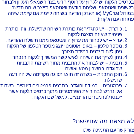
רטיס הלקוח יש ללחוץ על הוסף חדש בצד השמאלי העליון ולבחור
שונית וואטסאפ. שליחת הודעת וואטסאפ תייצר שיחה חדשה
במודול MyChat (או תעדכן הודעה בשיחה קיימת אם קיימת שיחה
וחה עם הלקוח).
כותרת – יש להגדיר את כותרת השיחה שתישלח. זוהי כותרת
פנימית שאינה מוצגת ללקוח.
ערוץ – יש לבחור את ערוץ הוואטסאפ ממנו תישלח ההודעה.
מספר טלפון – באופן אוטומטי יוצג מספר הטלפון של הלקוח,
ניתן לשנות ידנית במידת הצורך.
ניתן לשייך את השיחה לאיש קשר המשוייך ללקוח הנבחר.
תבנית – יש לבחור את התבנית מתוך רשימת התבניות
שהוגדרו בחשבון מטא ואושרו.
תוכן התבנית – בשדה זה תוצג תצוגה מקדימה של ההודעה
שתישלח.
פרמטרים – במידה והוגדרו בתבנית פרמטרים דינמיים, בשדות
אלו נדרש לבחור את הפרמטרים מתוך כרטיס הלקוח אשר
ייכנסו לפרמטרים הדינמיים. למשל שם הלקוח.
א מצאת מה שחיפשת?
ר קשר עם התמיכה שלנו