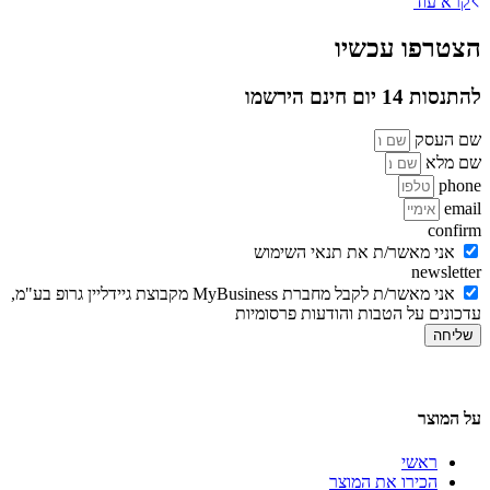
קרא עוד
הצטרפו עכשיו
להתנסות 14 יום חינם הירשמו
שם העסק
שם מלא
phone
email
confirm
אני מאשר/ת את תנאי השימוש
newsletter
אני מאשר/ת לקבל מחברת MyBusiness מקבוצת גיידליין גרופ בע"מ,
עדכונים על הטבות והודעות פרסומיות
שליחה
על המוצר
ראשי
הכירו את המוצר