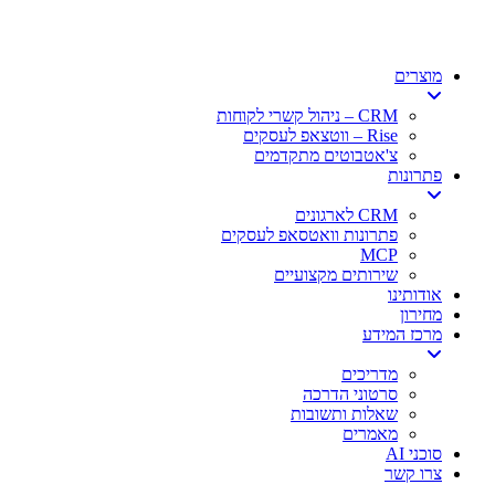
דלג
לתוכן
מוצרים
CRM – ניהול קשרי לקוחות
Rise – ווטצאפ לעסקים
צ'אטבוטים מתקדמים
פתרונות
CRM לארגונים
פתרונות וואטסאפ לעסקים
MCP
שירותים מקצועיים
אודותינו
מחירון
מרכז המידע
מדריכים
סרטוני הדרכה
שאלות ותשובות
מאמרים
סוכני AI
צרו קשר