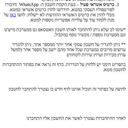
כרטיס אשראי פעיל
– בעת הקמת חשבון ה- WhatsApp וחיבורו
לפורטפוליו העסקי במטא, תידרשו להזין כרטיס אשראי במטא.
מבלי להזין את כרטיס האשראי ההודעות לא יישלחו. לחצו
כאן
על
מנת ללמוד עוד על עלויות אפשריות נוספות למטא.
*שימו לב שלא ניתן להתחבר לאותו חשבון וואטסאפ גם ממערכת מייצ'ט
וגם ממערכת נוספת / מכשיר נוסף במקביל.
** ניתן להגדיר על חשבון עסקי אחד יותר ממספר אחד, ניתן להגדיר
ערוצים מרובים במערכת שכל אחד מהם יישב על מספר אחר (למשל
ערוץ מכירות וערוץ שירות לקוחות)
בתפריט הימני יש ללחוץ על הגדרות. בדף זה נראה את כפתור ההתחברות
לחשבון מטא.
לחיצה על כפתור זה תוביל אותנו לדף חדש בו נצטרך להתחבר לחשבון
לאחר ההתחברות נצטרך לאשר את החשבון אליו התחברנו