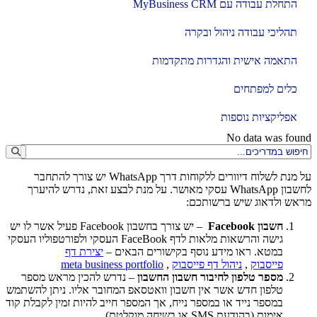
התחלת עבודה עם MyBusiness CRM
תהליכי עבודה ניהול ובקרה
התאמה אישית והגדרות מתקדמות
כלים למפתחים
אפליקציות נוספות
No data was found
על מנת לשלוח דיוורים ללקוחות דרך WhatsApp יש צורך להתחבר
לחשבון WhatsApp עסקי מאושר. על מנת לבצע זאת, נדרש להיערך
מראש ולדאוג שיש ברשותכם:
חשבון Facebook
– יש צורך בחשבון Facebook פעיל אשר לו יש
גישה והרשאות מלאות לדף FaceBook העסקי ולפורטפוליו העסקי
במטא. ראו מידע נוסף בקישורים הבאים –
יצירת דף
פייסבוק
,
ניהול דף פייסבוק
,
meta business portfolio
מספר טלפון לחיבור חשבון החשבון
– נדרש להכין מראש מספר
טלפון חדש אשר אין חשבון וואטסאפ המחובר אליו. ניתן להשתמש
במספר נייד או במספר נייח, אך המספר חייב להיות זמין לקבלת קוד
אימות (בהודעת SMS או בשיחה מוקלטת).