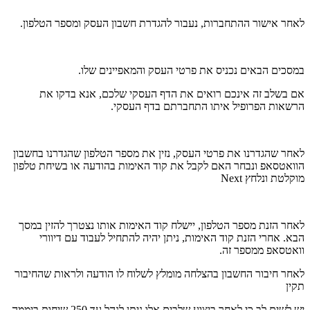
לאחר אישור ההתחברות, נעבור להגדרת חשבון העסק ומספר הטלפון.
במסכים הבאים נכניס את פרטי העסק והמאפיינים שלו.
אם בשלב זה אינכם רואים את הדף העסקי שלכם, אנא בדקו את
הרשאות הפרופיל איתו התחברתם בדף העסקי.
לאחר שהגדרנו את פרטי העסק, נזין את מספר הטלפון שהגדרנו בחשבון
הוואטסאפ ונבחר האם לקבל את קוד האימות בהודעה או בשיחת טלפון
מוקלטת ונלחץ Next
לאחר הזנת מספר הטלפון, יישלח קוד האימות אותו נצטרך להזין במסך
הבא. אחרי הזנת קוד האימות, ניתן יהיה להתחיל לעבוד עם דיוורי
וואטסאפ ממספר זה.
לאחר חיבור החשבון בהצלחה מומלץ לשלוח לו הודעה ולראות שהחיבור
תקין
יש לשים לב כי לאחר ביצוע שלבים אלו ניתן לנהל עד 250 שיחות ביממה,