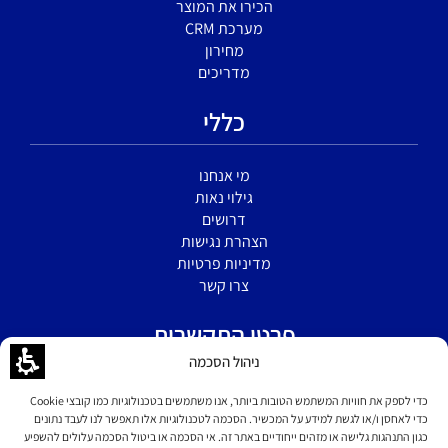
הכירו את המוצר
מערכת CRM
מחירון
מדריכים
כללי
מי אנחנו
גילוי נאות
דרושים
הצהרת נגישות
מדיניות פרטיות
צרו קשר
פרטי התקשרות
ניהול הסכמה
הירקון 5 א' בני ברק
כדי לספק את חוויות המשתמש הטובות ביותר, אנו משתמשים בטכנולוגיות כמו קובצי Cookie
כדי לאחסן ו/או לגשת למידע על המכשיר. הסכמה לטכנולוגיות אלו תאפשר לנו לעבד נתונים
כגון התנהגות גלישה או מזהים ייחודיים באתר זה. אי הסכמה או ביטול הסכמה עלולים להשפיע
077-6049599