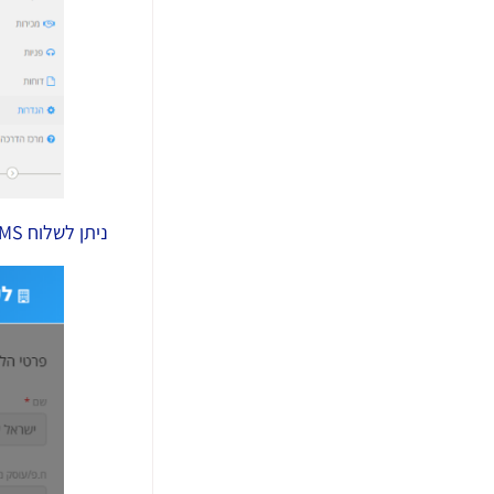
ניתן לשלוח SMS בצורה ידנית ללקוח מתוך כרטיס הלקוח->הוסף חדש->SMS