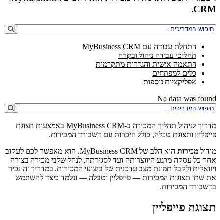
CRM.
התחלת עבודה עם MyBusiness CRM
תהליכי עבודה ניהול ובקרה
התאמה אישית והגדרות מתקדמות
כלים למפתחים
אפליקציות נוספות
No data was found
מדריך לניהול תהליך המכירה ב-MyBusiness CRM באמצעות תצוגת
פייפליין ותצוגת טבלה, כולל היכרות עם דשבורד המכירות.
מודול
מכירות
הוא הלב של MyBusiness CRM. הוא מאפשר לכם לעקוב
אחר כל עסקה מרגע היווצרותה ועד לסגירתה, לנהל שלבי מכירה בצורה
ויזואלית ולקבל תמונת מצב עדכנית של ביצועי המכירות. במדריך זה נכיר
את שתי תצוגות המכירות — פייפליין וטבלה — ונלמד כיצד להשתמש
בדשבורד המכירות.
תצוגת פייפליין