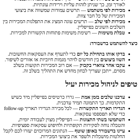
לאורך זמן, כך שניתן לזהות עליות וירידות עונתיות.
מכירות לפי משתמש
— תרשים עמודות שמשווה את ביצועי
המכירות של כל חבר צוות.
מכירות לפי שלב
— תרשים עוגה המציג את התפלגות המכירות בין
השלבים השונים בפייפליין.
טבלת משימות
— רשימת משימות פתוחות הקשורות למכירות.
כיצד להשתמש בדשבורד:
בדקו אותו בתחילת כל יום
כדי לתעדף את העסקאות החשובות.
השוו ביצועים
בין חודשים לזיהוי מגמות חיוביות או אזורים לשיפור.
עקבו אחר צווארי בקבוק
— אם רוב המכירות תקועות בשלב
מסוים, ייתכן שצריך לבחון מחדש את התהליך בשלב זה.
טיפים לניהול מכירות יעיל
עדכנו שלבים בזמן אמת
— גררו כרטיסים בפייפליין מיד כשיש
התקדמות. כך התמונה תמיד עדכנית.
הגדירו תאריך התקשרות
— לכל מכירה הגדירו תאריך follow-up
כדי שלא תפספסו עסקאות.
השתמשו בשתי התצוגות
— הפייפליין מצוין לעבודה יומית,
והטבלה נוחה לסקירות תקופתיות ולחיפוש עסקאות ספציפיות.
עיינו בדשבורד באופן שוטף
— הנתונים המרוכזים יעזרו לכם לקבל
החלטות מושכלות ולשפר את ביצועי המכירות.