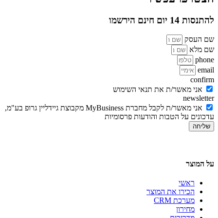
להתנסות 14 יום חינם הירשמו
שם העסק
שם מלא
phone
email
confirm
אני מאשר/ת את תנאי השימוש
newsletter
אני מאשר/ת לקבל מחברת MyBusiness מקבוצת גיידליין גרופ בע"מ,
עדכונים על הטבות והודעות פרסומיות
שליחה
על המוצר
ראשי
הכירו את המוצר
מערכת CRM
מחירון
מדריכים