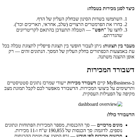
כיצד לסנן מכירות בטבלה:
השתמשו בשדות הסינון שבחלק העליון של הדף.
בחרו את הפרמטרים הרצויים (שלב, אחראי, תאריכים וכד').
לחצו על
"חפש"
— הטבלה תתעדכן בהתאם לקריטריונים
שהגדרתם.
מעבר בין תצוגות:
ניתן לעבור חופשי בין תצוגת פייפליין לתצוגת טבלה בכל
עת באמצעות הכפתורים בחלק העליון של המסך. הנתונים זהים — רק
אופן ההצגה משתנה.
דשבורד המכירות
ב-MyBusiness קיים
דשבורד מכירות
ייעודי שמרכז נתונים סטטיסטיים
ותרשימים על ביצועי המכירות. הדשבורד מאפשר לכם לקבל תמונת מצב
מקיפה על הפעילות העסקית.
הדשבורד כולל:
מונים מרכזיים
— סך ההכנסות, מספר המכירות הפתוחות ונתונים
נוספים. לדוגמה: סך הכנסות של 190,855 ש"ח ו-11 מכירות.
תרשים מכירות לפי חודש
— גרף המציג את מגמת ההכנסות