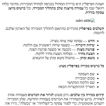
תצוגת הפייפליין היא ברירת המחדל בכניסה למודול המכירות. מדובר בלוח
ויזואלי שבו כל
עמודה מייצגת שלב בתהליך המכירה
, וכל
כרטיס מייצג
עסקה בודדת
.
השלבים בפייפליין
מוגדרים בהתאם לתהליך המכירה של הארגון שלכם.
לדוגמה:
חדש
— עסקה שזה עתה נוצרה.
שיחת היכרות
— בוצעה שיחה ראשונית עם הלקוח.
פגישת מצגת
— נקבעה או בוצעה פגישת הצגה.
הצעת מחיר
— נשלחה הצעת מחיר ללקוח.
משא ומתן
— מתנהל משא ומתן על התנאים.
כל כרטיס מכירה בפייפליין מציג:
שם העסקה
סכום המכירה
שם הלקוח המקושר
תאריך ההתקשרות הבאה
קידום מכירה בין שלבים:
ניתן פשוט
לגרור את הכרטיס
מעמודה אחת
לאחרת. ברגע שתשחררו את הכרטיס בעמודה החדשה, שלב המכירה
יתעדכן אוטומטית. כדי לסגור עסקה כ"הצליחה" או "נכשלה", גררו את