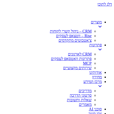
דלג לתוכן
מוצרים
CRM – ניהול קשרי לקוחות
Rise – ווטצאפ לעסקים
צ'אטבוטים מתקדמים
פתרונות
CRM לארגונים
פתרונות וואטסאפ לעסקים
MCP
שירותים מקצועיים
אודותינו
מחירון
מרכז המידע
מדריכים
סרטוני הדרכה
שאלות ותשובות
מאמרים
סוכני AI
צרו קשר