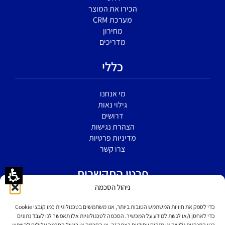
הכירו את המוצר
מערכת CRM
מחירון
מדריכים
כללי
מי אנחנו
גילוי נאות
דרושים
הצהרת נגישות
מדיניות פרטיות
צרו קשר
פרטי התקשרות
ניהול הסכמה
הירקון 5 א' בני ברק
כדי לספק את חוויות המשתמש הטובות ביותר, אנו משתמשים בטכנולוגיות כמו קובצי Cookie
כדי לאחסן ו/או לגשת למידע על המכשיר. הסכמה לטכנולוגיות אלו תאפשר לנו לעבד נתונים
כגון התנהגות גלישה או מזהים ייחודיים באתר זה. אי הסכמה או ביטול הסכמה עלולים להשפיע