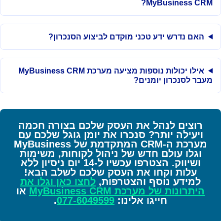
MyBusiness CRM?
האם נדרש ידע טכני מוקדם לביצוע הסנכרון?
אילו יכולות נוספות מציעה מערכת MyBusiness CRM
מעבר לסנכרון יומנים?
רוצים לנהל את העסק שלכם בצורה חכמה
ויעילה יותר? סנכרו את יומן גוגל שלכם עם
מערכת ה-CRM המתקדמת של MyBusiness
וגלו עולם חדש של ניהול לקוחות, משימות
ושיווק. הצטרפו עכשיו ל-14 יום ניסיון ללא
עלות וקחו את העסק שלכם לשלב הבא!
למידע נוסף והצטרפות,
לחצו כאן וגלו את
היתרונות של מערכת MyBusiness CRM
או
חייגו אלינו:
077-6049599
.