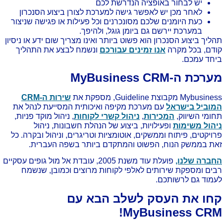
יש לבחור באופציה הנדרשת לכם
לאחר מכן יש לאפשר גישה למערכת לצורן ביצוע הסנכרון
כעת היומנים שלכם מסונכרנים וכל פעילות או פגישה שניצור
במערכת יירשם גם ביומן גוגל, ולהיפך.
ליך ביצוע הסנכרון הוא פשוט ביותר ואינו מצריך שום ידע או ניסיון
דם, בכל מקרה
אנו זמינים עבורכם
ונשמח לבצע את התהליך
חד עמכם.
כת ה-MyBusiness CRM
Mybus מקבוצת Guideline, מספקת את
שירות ה-CRM
וביל בישראל
עם מערכת מקיפה ואיכותית המסייעת לנהל את
ומי השיווק,
המכירות
,
ניהול קשרי לקוחות
, ניהול מוקד פניות,
הול משימות
ופעילויות, ביצוע של הנהלת חשבונות, ניהול
ויקטים, פיתוח וממשקים, אוטומציות וטריגרים, וניהול ובקרה. כל
ת בממשק הנוח, הפשוט והמתקדם ביותר בשפה העברית.
ברה שלנו,
פועלת עוד משנת 2005, עובדת אל מול גופים עסקיים
ים ומספקת שירותים לאלפי לקוחות מרוצים וכמובן, שנשמח
מוד גם לרשותכם.
חו את העסק לשלב הבא עם
MyBusiness CRM