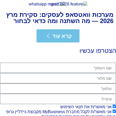
מערכות וואטסאפ לעסקים: סקירת מרץ
2026 — מה השתנה ומה כדאי לבחור
רא עוד
קרא עוד
צטרפו עכשיו
אני מאשר/ת את תנאי השימוש
אני מאשר/ת לקבל מחברת MyBusiness מקבוצת גיידליין גרופ