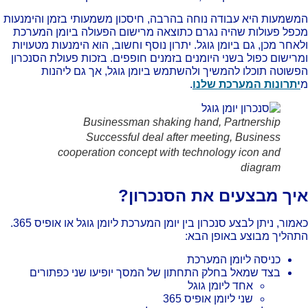
שמעות היא עבודה נוחה בהרבה, חיסכון משמעותי בזמן והימנעות
פל פעולות שהיה נגרם כתוצאה מרישום הפעולה ביומן המערכת
אחר מכן, גם ביומן גוגל. יתרון נוסף וחשוב, הוא הימנעות מטעויות
רישום כפול בשני היומנים בזמנים חופפים. בזכות פעולת הסנכרון
שוטה תוכלו להמשיך ולהשתמש ביומן גוגל, אך גם ליהנות
יתרונות המערכת שלנו
.
Businessman shaking hand, Partnership
Successful deal after meeting, Business
cooperation concept with technology icon and
diagram
יך מבצעים את הסנכרון?
כאמור, ניתן לבצע סנכרון בין יומן המערכת ליומן גוגל או אופיס 365.
הליך מבוצע באופן הבא:
כניסה ליומן המערכת
בצד שמאל בחלק התחתון של המסך יופיעו שני כפתורים
אחד ליומן גוגל
שני ליומן אופיס 365