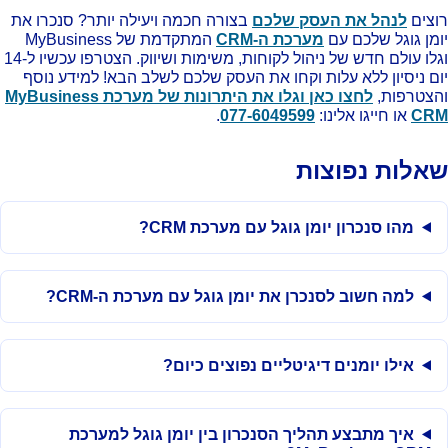
צים
לנהל את העסק שלכם
בצורה חכמה ויעילה יותר? סנכרו את
מן גוגל שלכם עם
מערכת ה-CRM
המתקדמת של MyBusiness
וגלו עולם חדש של ניהול לקוחות, משימות ושיווק. הצטרפו עכשיו ל-14
ם ניסיון ללא עלות וקחו את העסק שלכם לשלב הבא! למידע נוסף
צטרפות,
לחצו כאן וגלו את היתרונות של מערכת MyBusiness
CR
או חייגו אלינו:
077-6049599
.
אלות נפוצות
מהו סנכרון יומן גוגל עם מערכת CRM?
למה חשוב לסנכרן את יומן גוגל עם מערכת ה-CRM?
אילו יומנים דיגיטליים נפוצים כיום?
איך מתבצע תהליך הסנכרון בין יומן גוגל למערכת