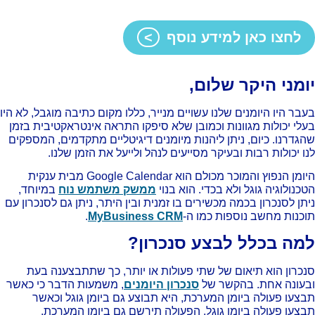
לחצו כאן למידע נוסף
ומני היקר שלום,
בר היו היומנים שלנו עשויים מנייר, כללו מקום כתיבה מוגבל, לא היו
לי יכולות מגוונות וכמובן שלא סיפקו התראה אינטראקטיבית בזמן
גדרנו. כיום, ניתן ליהנות מיומנים דיגיטליים מתקדמים, המספקים
ו יכולות רבות ובעיקר מסייעים לנהל ולייעל את הזמן שלנו.
היומן הנפוץ והמוכר מכולם הוא Google Calendar מבית ענקית
כנולוגיה גוגל ולא בכדי. הוא בנוי
ממשק משתמש נוח
במיוחד,
תן לסנכרון בכמה מכשירים בו זמנית ובין היתר, ניתן גם לסנכרון עם
כנות מחשב נוספות כמו ה-
MyBusiness CRM
.
מה בכלל לבצע סנכרון?
כרון הוא תיאום של שתי פעולות או יותר, כך שתתבצענה בעת
עונה אחת. בהקשר של
סנכרון היומנים
, משמעות הדבר כי כאשר
צעו פעולה ביומן המערכת, היא תבוצע גם ביומן גוגל וכאשר
צעו פעולה ביומן גוגל, הפעולה תירשם גם ביומן המערכת.